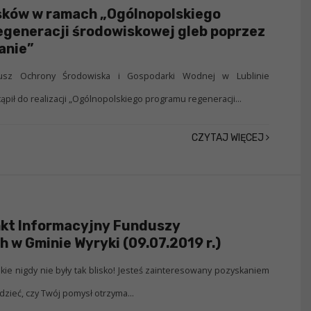
sków w ramach „Ogólnopolskiego
generacji środowiskowej gleb poprzez
anie”
usz Ochrony Środowiska i Gospodarki Wodnej w Lublinie
tąpił do realizacji „Ogólnopolskiego programu regeneracji...
CZYTAJ WIĘCEJ
nkt Informacyjny Funduszy
h w Gminie Wyryki (09.07.2019 r.)
ie nigdy nie były tak blisko! Jesteś zainteresowany pozyskaniem
dzieć, czy Twój pomysł otrzyma...