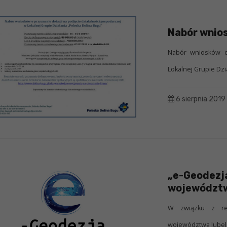
Nabór wnios
Nabór wniosków o 
Lokalnej Grupie Dzi
6 sierpnia 2019
„e-Geodezj
województw
W związku z rea
województwa lubels