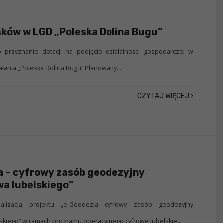
ków w LGD „Poleska Dolina Bugu”
przyznanie dotacji na podjęcie działalności gospodarczej w
ałania „Poleska Dolina Bugu” Planowany...
CZYTAJ WIĘCEJ
a – cyfrowy zasób geodezyjny
a lubelskiego”
lizacją projektu „e-Geodezja cyfrowy zasób geodezyjny
kiego” w ramach programu operacyjnego cyfrowe lubelskie...