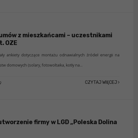
 umów z mieszkańcami – uczestnikami
t. OZE
ały ankiety dotyczące montażu odnawialnych źródeł energii na
w domowych (solary, fotowoltaika, kotły na...
CZYTAJ WIĘCEJ
9
utworzenie firmy w LGD „Poleska Dolina