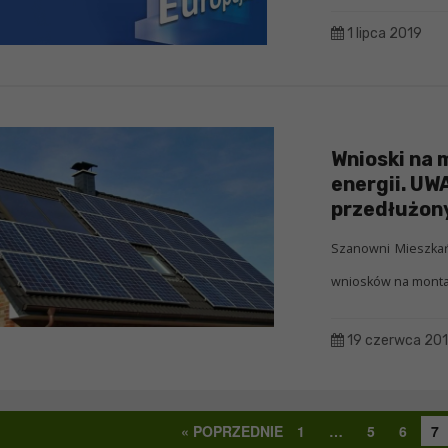
1 lipca 2019
Wnioski na 
energii. UW
przedłużony
Szanowni Mieszkań
wniosków na montaż 
19 czerwca 20
« POPRZEDNIE
1
…
5
6
7