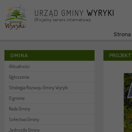
Przejdź do menu
Przejdź do stopki strony
Przejdź do głównej treści strony
URZĄD GMINY
WYRYKI
Oficjalny serwis internetowy
Strona
GMINA
PROJEKTY
Aktualności
Ogłoszenia
Strategia Rozwoju Gminy Wyryki
O gminie
Rada Gminy
Sołectwa Gminy
Jednostki Gminy