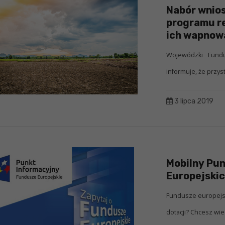
Nabór wnio
programu re
ich wapnow
Wojewódzki Fund
informuje, że przys
3 lipca 2019
Mobilny Pu
Europejskic
Fundusze europejsk
dotacji? Chcesz wie