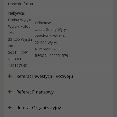
Dane do faktur:
Nabywca:
Gmina Wyryki
Odbiorca:
Wyryki-Połód
Urząd Gminy Wyryki
154
Wyryki-Połód 154
22-205 Wyryki
22-205 Wyryki
NIP:
NIP: 5651320381
5651445591
REGON: 000551579
REGON:
110197842
Referat Inwestycji i Rozwoju
Referat Finansowy
Referat Organizacyjny