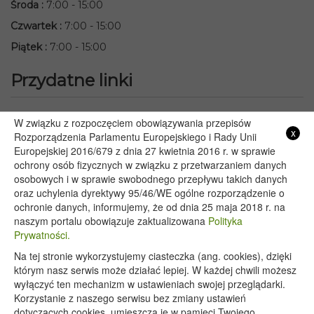
Środa
:
7:00 - 15:00
Czwartek
:
7:00 - 15:00
Piątek
:
7:00 - 15:00
Przydatne linki
Starostwo Powiatowe we Włodawie
W związku z rozpoczęciem obowiązywania przepisów
x
Lubelski Urząd Wojewódzki w Lublinie
Rozporządzenia Parlamentu Europejskiego i Rady Unii
Europejskiej 2016/679 z dnia 27 kwietnia 2016 r. w sprawie
Urząd Marszałkowski Województwa Lubelskiego w Lublinie
ochrony osób fizycznych w związku z przetwarzaniem danych
Serwis Rzeczypospolitej Polskiej
osobowych i w sprawie swobodnego przepływu takich danych
PGE – Planowane wyłączenia prądu
oraz uchylenia dyrektywy 95/46/WE ogólne rozporządzenie o
Poczta E-mail
ochronie danych, informujemy, że od dnia 25 maja 2018 r. na
naszym portalu obowiązuje zaktualizowana
Polityka
Prywatności.
Na tej stronie wykorzystujemy ciasteczka (ang. cookies), dzięki
Copyright 2020@ - Urząd Gminy Wyryki
którym nasz serwis może działać lepiej. W każdej chwili możesz
wyłączyć ten mechanizm w ustawieniach swojej przeglądarki.
Korzystanie z naszego serwisu bez zmiany ustawień
dotyczących cookies, umieszcza je w pamięci Twojego