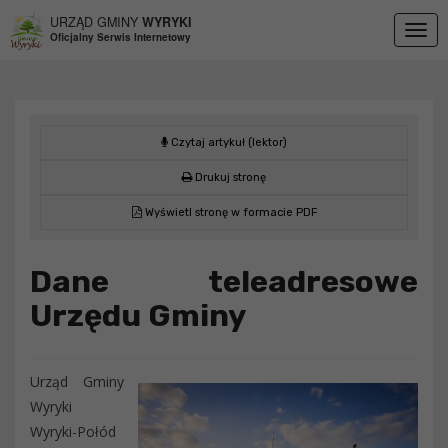
Przejdź do menu
Przejdź do stopki strony
Przejdź do głównej treści strony
URZĄD GMINY
WYRYKI
Togg
Oficjalny Serwis Internetowy
navig
Czytaj artykuł (lektor)
Drukuj stronę
Wyświetl stronę w formacie PDF
Dane teleadresowe
Urzędu Gminy
Urząd Gminy
Wyryki
Wyryki-Połód