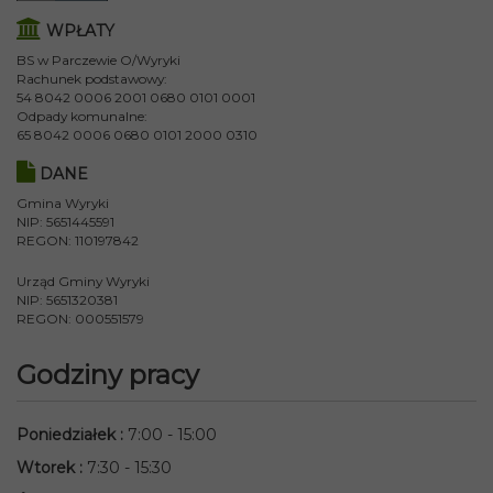
WPŁATY
BS w Parczewie O/Wyryki
Rachunek podstawowy:
54 8042 0006 2001 0680 0101 0001
Odpady komunalne:
65 8042 0006 0680 0101 2000 0310
DANE
Gmina Wyryki
NIP: 5651445591
REGON: 110197842
Urząd Gminy Wyryki
NIP: 5651320381
REGON: 000551579
Godziny pracy
Poniedziałek
:
7:00 - 15:00
Wtorek
:
7:30 - 15:30