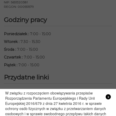
NIP: 5651320381
REGON: 000551579
Godziny pracy
Poniedziałek
:
7:00 - 15:00
Wtorek
:
7:30 - 15:30
Środa
:
7:00 - 15:00
Czwartek
:
7:00 - 15:00
Piątek
:
7:00 - 15:00
Przydatne linki
Starostwo Powiatowe we Włodawie
W związku z rozpoczęciem obowiązywania przepisów
x
Lubelski Urząd Wojewódzki w Lublinie
Rozporządzenia Parlamentu Europejskiego i Rady Unii
Europejskiej 2016/679 z dnia 27 kwietnia 2016 r. w sprawie
Urząd Marszałkowski Województwa Lubelskiego w Lublinie
ochrony osób fizycznych w związku z przetwarzaniem danych
Serwis Rzeczypospolitej Polskiej
osobowych i w sprawie swobodnego przepływu takich danych