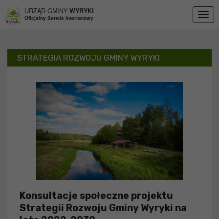
Przejdź do menu
Przejdź do stopki strony
Przejdź do głównej treści strony
URZĄD GMINY
WYRYKI
Togg
Oficjalny Serwis Internetowy
navig
STRATEGIA ROZWOJU GMINY WYRYKI
Konsultacje społeczne projektu
Strategii Rozwoju Gminy Wyryki na