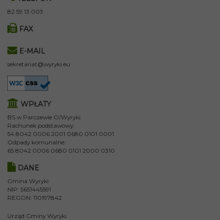
82 59 13 003
FAX
E-MAIL
sekretariat@wyryki.eu
WPŁATY
BS w Parczewie O/Wyryki
Rachunek podstawowy:
54 8042 0006 2001 0680 0101 0001
Odpady komunalne:
65 8042 0006 0680 0101 2000 0310
DANE
Gmina Wyryki
NIP: 5651445591
REGON: 110197842
Urząd Gminy Wyryki