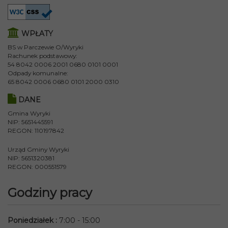
WPŁATY
BS w Parczewie O/Wyryki
Rachunek podstawowy:
54 8042 0006 2001 0680 0101 0001
Odpady komunalne:
65 8042 0006 0680 0101 2000 0310
DANE
Gmina Wyryki
NIP: 5651445591
REGON: 110197842
Urząd Gminy Wyryki
NIP: 5651320381
REGON: 000551579
Godziny pracy
Poniedziałek
:
7:00 - 15:00