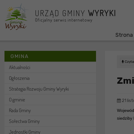
Przejdź do menu
Przejdź do stopki strony
Przejdź do głównej treści strony
URZĄD GMINY
WYRYKI
Oficjalny serwis internetowy
Strona
GMINA
Czytaj
Aktualności
Ogłoszenia
Zmi
Strategia Rozwoju Gminy Wyryki
O gminie
21 lis
Rada Gminy
Wojewódz
siedziby
Sołectwa Gminy
Jednostki Gminy