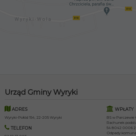
Urząd Gminy Wyryki
ADRES
WPŁATY
Wyryki-Połód 154, 22-205 Wyryki
BS w Parczewie
Rachunek podst
TELEFON
54 8042 0006 2
Odpady komuna