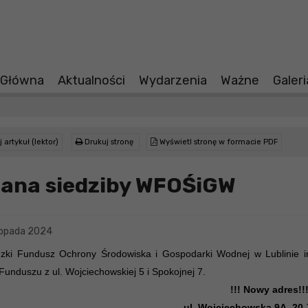
 Główna
Aktualności
Wydarzenia
Ważne
Galer
 artykuł (lektor)
Drukuj stronę
Wyświetl stronę w formacie PDF
ana siedziby WFOŚiGW
topada 2024
ki Fundusz Ochrony Środowiska i Gospodarki Wodnej w Lublinie in
 Funduszu z ul. Wojciechowskiej 5 i Spokojnej 7.
!!! Nowy adres!!
ul. Wojciechowska 9A, 20-