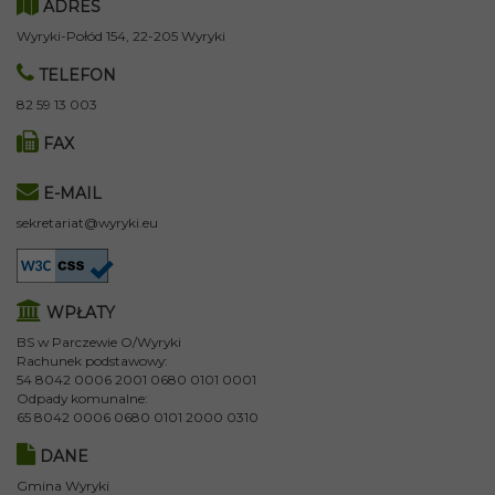
ADRES
Wyryki-Połód 154, 22-205 Wyryki
TELEFON
82 59 13 003
FAX
E-MAIL
sekretariat@wyryki.eu
WPŁATY
BS w Parczewie O/Wyryki
Rachunek podstawowy:
54 8042 0006 2001 0680 0101 0001
Odpady komunalne:
65 8042 0006 0680 0101 2000 0310
DANE
Gmina Wyryki