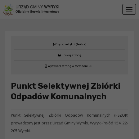
Przejdź do menu
Przejdź do stopki strony
Przejdź do głównej treści strony
URZĄD GMINY
WYRYKI
Togg
Oficjalny Serwis Internetowy
navig
Czytaj artykuł (lektor)
Drukuj stronę
Wyświetl stronę w formacie PDF
Punkt Selektywnej Zbiórki
Odpadów Komunalnych
Punkt Selektywnej Zbiórki Odpadów Komunalnych (PSZOK)
prowadzony jest przez Urząd Gminy Wyryki, Wyryki-Połód 154, 22-
205 Wyryki.