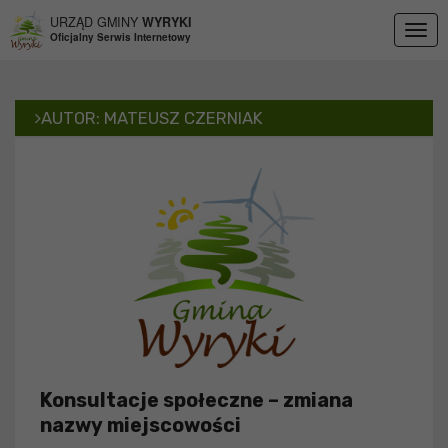
Przejdź do menu
Przejdź do stopki strony
Przejdź do głównej treści strony
URZĄD GMINY
WYRYKI
Togg
Oficjalny Serwis Internetowy
navig
AUTOR:
MATEUSZ CZERNIAK
Konsultacje społeczne – zmiana
nazwy miejscowości