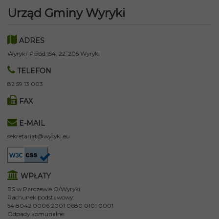
Urząd Gminy Wyryki
ADRES
Wyryki-Połód 154, 22-205 Wyryki
TELEFON
82 59 13 003
FAX
E-MAIL
sekretariat@wyryki.eu
WPŁATY
BS w Parczewie O/Wyryki
Rachunek podstawowy:
54 8042 0006 2001 0680 0101 0001
Odpady komunalne: