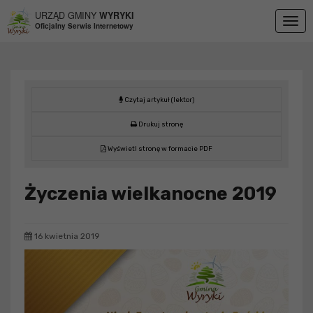
Przejdź do menu
Przejdź do stopki strony
Przejdź do głównej treści strony
URZĄD GMINY
WYRYKI
Togg
Oficjalny Serwis Internetowy
navig
Czytaj artykuł (lektor)
Drukuj stronę
Wyświetl stronę w formacie PDF
Życzenia wielkanocne 2019
16 kwietnia 2019