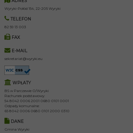
ADRES
Wyryki-Połód 154, 22-205 Wyryki
TELEFON
82 59 13 003
FAX
E-MAIL
sekretariat@wyryki.eu
WPŁATY
BS w Parczewie O/Wyryki
Rachunek podstawowy:
54 8042 0006 2001 0680 0101 0001
Odpady komunalne:
65 8042 0006 0680 0101 2000 0310
DANE
Gmina Wyryki