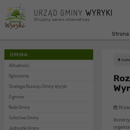
Przejdź do menu
Przejdź do stopki strony
Przejdź do głównej treści strony
URZĄD GMINY
WYRYKI
Oficjalny serwis internetowy
Strona
GMINA
Czytaj
Aktualności
Ogłoszenia
Ro
Wyr
Strategia Rozwoju Gminy Wyryki
O gminie
Rada Gminy
30 paź
Sołectwa Gminy
Rozstrzy
organiza
Jednostki Gminy