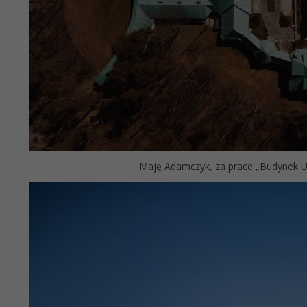
Maję Adamczyk, za prace „Budynek U