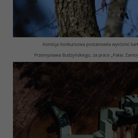
Komisja Konkursowa postanowiła wyróżnić kart
Przemysława Budzyńskiego, za prace „Pałac Zamoy