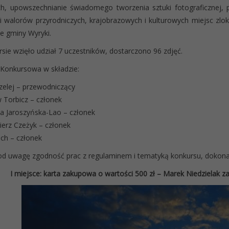
h, upowszechnianie świadomego tworzenia sztuki fotograficznej,
ii walorów przyrodniczych, krajobrazowych i kulturowych miejsc zlo
ie gminy Wyryki.
sie wzięło udział 7 uczestników, dostarczono 96 zdjęć.
Konkursowa w składzie:
elej – przewodniczący
 Torbicz – członek
a Jaroszyńska-Lao – członek
erz Czeżyk – członek
ech – członek
od uwagę zgodność prac z regulaminem i tematyką konkursu, dokonała 
I miejsce: karta zakupowa o wartości 500 zł – Marek Niedzielak 