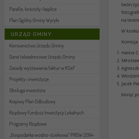
twórczyc
Parafie, kościoły i kaplice
fotograf
Plan Ogólny Gminy Wyryki
na teren
W konkur
URZĄD GMINY
Komisja 
Kierownictwo Urzędu Gminy
Hanna Cz
Dane teleadresowe Urzędu Gminy
Mirosław
Zasady wystawiania faktur w KSeF
Agnieszk
Włodzimi
Projekty i inwestycje
Jacek Pi
Obsługa inwestora
biorąc p
Krajowy Plan Odbudowy
Rządowy Fundusz Inwestycji Lokalnych
Programy Rządowe
„Gospodarka wodno-ściekowa” PROW 2014-