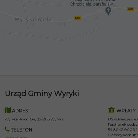
Urząd Gminy Wyryki
ADRES
WPŁATY
Wyryki-Połód 154, 22-205 Wyryki
BS w Parczewie
Rachunek podst
TELEFON
54 8042 0006 2
Odpady komuna