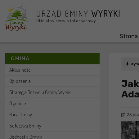
Przejdź do menu
Przejdź do stopki strony
Przejdź do głównej treści strony
URZĄD GMINY
WYRYKI
Oficjalny serwis internetowy
Strona
GMINA
Czytaj
Aktualności
Ogłoszenia
Jak
Ada
Strategia Rozwoju Gminy Wyryki
O gminie
Rada Gminy
23 paź
Sołectwa Gminy
Jednostki Gminy