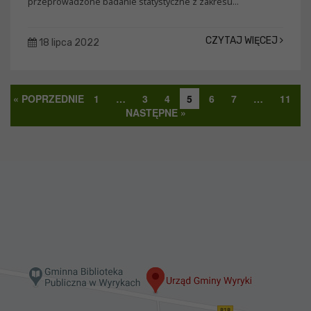
przeprowadzone badanie statystyczne z zakresu...
CZYTAJ WIĘCEJ
18 lipca 2022
« POPRZEDNIE
1
…
3
4
5
6
7
…
11
NASTĘPNE »