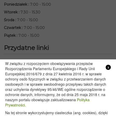
Poniedziałek
:
7:00 - 15:00
Wtorek
:
7:30 - 15:30
Środa
:
7:00 - 15:00
Czwartek
:
7:00 - 15:00
Piątek
:
7:00 - 15:00
Przydatne linki
Starostwo Powiatowe we Włodawie
W związku z rozpoczęciem obowiązywania przepisów
x
Lubelski Urząd Wojewódzki w Lublinie
Rozporządzenia Parlamentu Europejskiego i Rady Unii
Europejskiej 2016/679 z dnia 27 kwietnia 2016 r. w sprawie
Urząd Marszałkowski Województwa Lubelskiego w Lublinie
ochrony osób fizycznych w związku z przetwarzaniem danych
Serwis Rzeczypospolitej Polskiej
osobowych i w sprawie swobodnego przepływu takich danych
PGE – Planowane wyłączenia prądu
oraz uchylenia dyrektywy 95/46/WE ogólne rozporządzenie o
Poczta E-mail
ochronie danych, informujemy, że od dnia 25 maja 2018 r. na
naszym portalu obowiązuje zaktualizowana
Polityka
Prywatności.
Na tej stronie wykorzystujemy ciasteczka (ang. cookies), dzięki
Copyright 2020@ - Urząd Gminy Wyryki