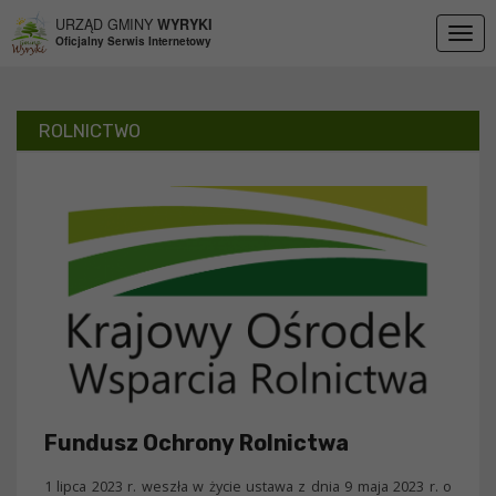
Przejdź do menu
Przejdź do stopki strony
Przejdź do głównej treści strony
URZĄD GMINY
WYRYKI
Togg
Oficjalny Serwis Internetowy
navig
ROLNICTWO
Fundusz Ochrony Rolnictwa
1 lipca 2023 r. weszła w życie ustawa z dnia 9 maja 2023 r. o