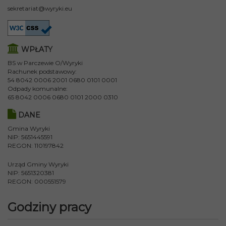
sekretariat@wyryki.eu
WPŁATY
BS w Parczewie O/Wyryki
Rachunek podstawowy:
54 8042 0006 2001 0680 0101 0001
Odpady komunalne:
65 8042 0006 0680 0101 2000 0310
DANE
Gmina Wyryki
NIP: 5651445591
REGON: 110197842
Urząd Gminy Wyryki
NIP: 5651320381
REGON: 000551579
Godziny pracy