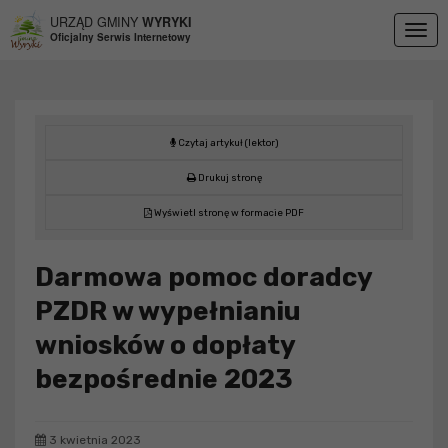
Przejdź do menu
Przejdź do stopki strony
Przejdź do głównej treści strony
URZĄD GMINY
WYRYKI
Togg
Oficjalny Serwis Internetowy
navig
Czytaj artykuł (lektor)
Drukuj stronę
Wyświetl stronę w formacie PDF
Darmowa pomoc doradcy
PZDR w wypełnianiu
wniosków o dopłaty
bezpośrednie 2023
3 kwietnia 2023