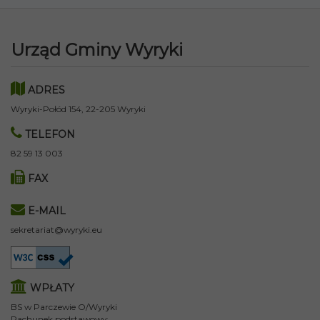
Urząd Gminy Wyryki
ADRES
Wyryki-Połód 154, 22-205 Wyryki
TELEFON
82 59 13 003
FAX
E-MAIL
sekretariat@wyryki.eu
WPŁATY
BS w Parczewie O/Wyryki
Rachunek podstawowy: