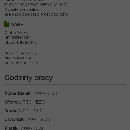
54 8042 0006 2001 0680 0101 0001
Odpady komunalne:
65 8042 0006 0680 0101 2000 0310
DANE
Gmina Wyryki
NIP: 5651445591
REGON: 110197842
Urząd Gminy Wyryki
NIP: 5651320381
REGON: 000551579
Godziny pracy
Poniedziałek
:
7:00 - 15:00
Wtorek
:
7:30 - 15:30
Środa
:
7:00 - 15:00
Czwartek
:
7:00 - 15:00
Piątek
:
7:00 - 15:00