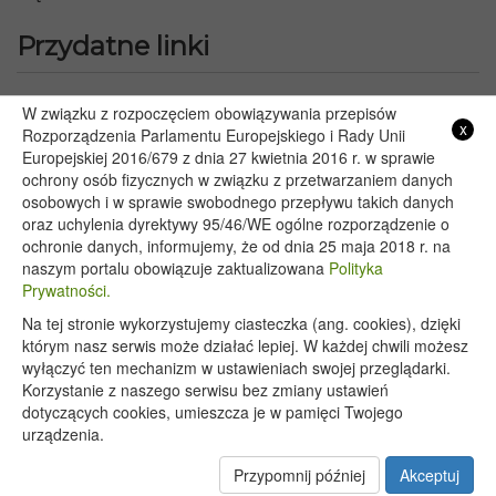
Przydatne linki
Starostwo Powiatowe we Włodawie
W związku z rozpoczęciem obowiązywania przepisów
x
Lubelski Urząd Wojewódzki w Lublinie
Rozporządzenia Parlamentu Europejskiego i Rady Unii
Europejskiej 2016/679 z dnia 27 kwietnia 2016 r. w sprawie
Urząd Marszałkowski Województwa Lubelskiego w Lublinie
ochrony osób fizycznych w związku z przetwarzaniem danych
Serwis Rzeczypospolitej Polskiej
osobowych i w sprawie swobodnego przepływu takich danych
PGE – Planowane wyłączenia prądu
oraz uchylenia dyrektywy 95/46/WE ogólne rozporządzenie o
Poczta E-mail
ochronie danych, informujemy, że od dnia 25 maja 2018 r. na
naszym portalu obowiązuje zaktualizowana
Polityka
Prywatności.
Na tej stronie wykorzystujemy ciasteczka (ang. cookies), dzięki
Copyright 2020@ - Urząd Gminy Wyryki
którym nasz serwis może działać lepiej. W każdej chwili możesz
wyłączyć ten mechanizm w ustawieniach swojej przeglądarki.
Korzystanie z naszego serwisu bez zmiany ustawień
dotyczących cookies, umieszcza je w pamięci Twojego
urządzenia.
Przypomnij później
Akceptuj