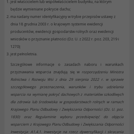
jest właścicielem lub współwłaścicielem budynku, na którym
będzie wymieniane pokrycie dachu;
ma nadany numer identyfikacyjny w trybie przepisów ustawy z
dnia 18 grudnia 2003 r. o krajowym systemie ewidencji
producentów, ewidencji gospodarstw rolnych oraz ewidencji
wniosków o przyznanie płatności (Dz. U. z 2022 r. poz. 203, 219 i
1270);
jest pełnoletnia.
Szczegółowe informacje o zasadach naboru i warunkach
przyznawania wsparcia znajdują się w
rozporządzeniu Ministra
Rolnictwa i Rozwoju Wsi z dnia 29 sierpnia 2022 r. w sprawie
szczegółowego przeznaczenia, warunków i trybu udzielania
wsparcia na wymianę pokryć dachowych z materiałów szkodliwych
dla zdrowia lub środowiska w gospodarstwach rolnych w ramach
Krajowego Planu Odbudowy i Zwiększania Odporności (Dz. U. poz.
1830) oraz Regulaminie wyboru przedsięwzięć do objęcia
wsparciem z Krajowego Planu Odbudowy i Zwiększania Odporności
Inwestycja: A1.4.1. Inwestycje na rzecz dywersyfikacji i skracania