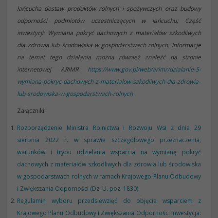
łańcucha dostaw produktów rolnych i spożywczych oraz budowy
odporności podmiotów uczestniczących w łańcuchu; Część
inwestycji: Wymiana pokryć dachowych z materiałów szkodliwych
dla zdrowia lub środowiska w gospodarstwach rolnych. Informacje
na temat tego działania można również znaleźć na stronie
internetowej ARiMR
https://www.gov.pl/web/arimr/dzialanie-5-
wymiana-pokryc-dachowych-z-materialow-szkodliwych-dla-zdrowia-
lub-srodowiska-w-gospodarstwach-rolnych
Załączniki:
Rozporządzenie Ministra Rolnictwa i Rozwoju Wsi z dnia 29
sierpnia 2022 r. w sprawie szczegółowego przeznaczenia,
warunków i trybu udzielania wsparcia na wymianę pokryć
dachowych z materiałów szkodliwych dla zdrowia lub środowiska
w gospodarstwach rolnych w ramach Krajowego Planu Odbudowy
i Zwiększania Odporności (Dz. U. poz. 1830).
Regulamin wyboru przedsięwzięć do objęcia wsparciem z
Krajowego Planu Odbudowy i Zwiększania Odporności Inwestycja: