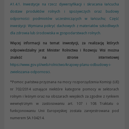
A1.4.1. Inwestycje na rzecz dywersyfikacji i skracania łańcucha
dostaw produktów rolnych i spożywczych oraz budowy
odporności podmiotów uczestniczących w łańcuchu; Część
inwestycji: Wymiana pokryć dachowych z materiałów szkodliwych
dla zdrowia lub środowiska w gospodarstwach rolnych.
Więcej informacji na temat inwestycji, za realizację których
odpowiedzialny jest Minister Rolnictwa i Rozwoju Wsi można
znaleźć na stronie internetowej
https://www.gov.pl/web/rolnictwo/krajowy-planu-odbudowy-i-
zwiekszania-odpornosci
.
*Pomoc państwa przyznana na mocy rozporządzenia Komisji (UE)
nr 702/2014 uznające niektóre kategorie pomocy w sektorach
rolnym i leśnym oraz na obszarach wiejskich za zgodne z rynkiem
wewnętrznym w zastosowaniu art. 107 i 108 Traktatu o
funkcjonowaniu Unii Europejskiej została zarejestrowana pod
numerem SA.104214.