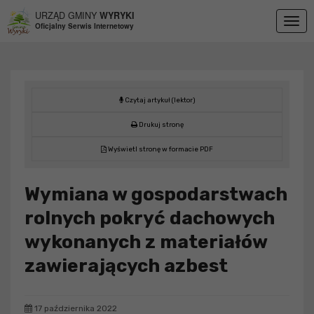
Przejdź do menu
Przejdź do stopki strony
Przejdź do głównej treści strony
URZĄD GMINY
WYRYKI
Togg
Oficjalny Serwis Internetowy
navig
Czytaj artykuł (lektor)
Drukuj stronę
Wyświetl stronę w formacie PDF
Wymiana w gospodarstwach
rolnych pokryć dachowych
wykonanych z materiałów
zawierających azbest
17 października 2022