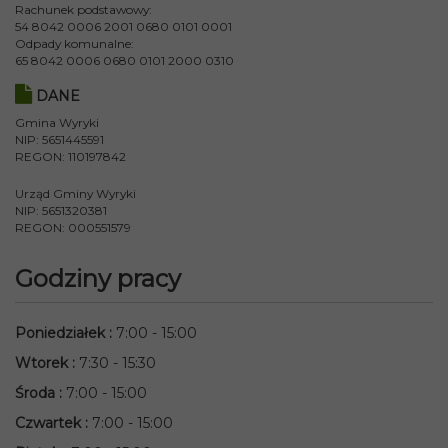
Rachunek podstawowy:
54 8042 0006 2001 0680 0101 0001
Odpady komunalne:
65 8042 0006 0680 0101 2000 0310
DANE
Gmina Wyryki
NIP: 5651445591
REGON: 110197842
Urząd Gminy Wyryki
NIP: 5651320381
REGON: 000551579
Godziny pracy
Poniedziałek
:
7:00 - 15:00
Wtorek
:
7:30 - 15:30
Środa
:
7:00 - 15:00
Czwartek
:
7:00 - 15:00