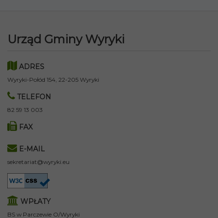
Urząd Gminy Wyryki
ADRES
Wyryki-Połód 154, 22-205 Wyryki
TELEFON
82 59 13 003
FAX
E-MAIL
sekretariat@wyryki.eu
WPŁATY
BS w Parczewie O/Wyryki