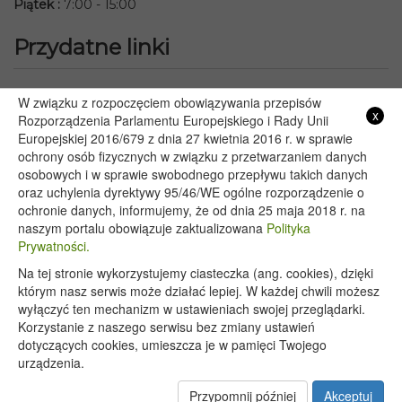
Piątek
:
7:00 - 15:00
Przydatne linki
Starostwo Powiatowe we Włodawie
W związku z rozpoczęciem obowiązywania przepisów
x
Lubelski Urząd Wojewódzki w Lublinie
Rozporządzenia Parlamentu Europejskiego i Rady Unii
Europejskiej 2016/679 z dnia 27 kwietnia 2016 r. w sprawie
Urząd Marszałkowski Województwa Lubelskiego w Lublinie
ochrony osób fizycznych w związku z przetwarzaniem danych
Serwis Rzeczypospolitej Polskiej
osobowych i w sprawie swobodnego przepływu takich danych
PGE – Planowane wyłączenia prądu
oraz uchylenia dyrektywy 95/46/WE ogólne rozporządzenie o
Poczta E-mail
ochronie danych, informujemy, że od dnia 25 maja 2018 r. na
naszym portalu obowiązuje zaktualizowana
Polityka
Prywatności.
Na tej stronie wykorzystujemy ciasteczka (ang. cookies), dzięki
Copyright 2020@ - Urząd Gminy Wyryki
którym nasz serwis może działać lepiej. W każdej chwili możesz
wyłączyć ten mechanizm w ustawieniach swojej przeglądarki.
Korzystanie z naszego serwisu bez zmiany ustawień
dotyczących cookies, umieszcza je w pamięci Twojego
urządzenia.
Przypomnij później
Akceptuj