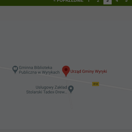
« POPRZEDNIE
1
2
3
4
5