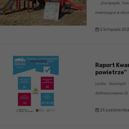
„Europejski Fund
inwestująca w obsza
2 listopada 20
Raport Kwar
powietrze”
Liczba złożonych
dofinansowanie 25 
25 październik