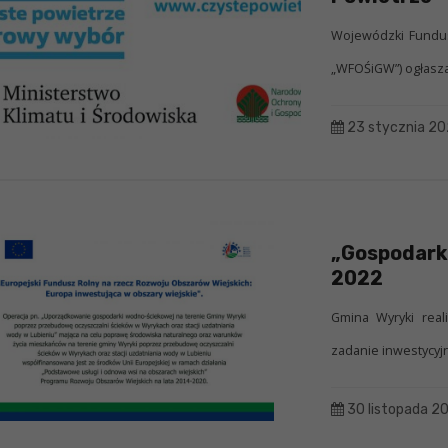
Wojewódzki Fundus
„WFOŚiGW”) ogłasza, 
23 stycznia 2
„Gospodark
2022
Gmina Wyryki rea
zadanie inwestycyj
30 listopada 2