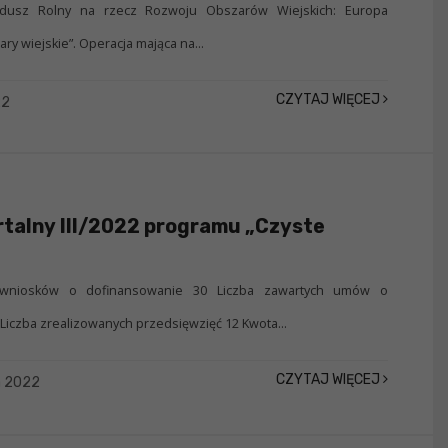
usz Rolny na rzecz Rozwoju Obszarów Wiejskich: Europa
ry wiejskie”. Operacja mająca na...
CZYTAJ WIĘCEJ
22
talny III/2022 programu „Czyste
 wniosków o dofinansowanie 30 Liczba zawartych umów o
Liczba zrealizowanych przedsięwzięć 12 Kwota...
CZYTAJ WIĘCEJ
a 2022