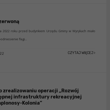
czerwoną
da 2022 roku przed budynkiem Urzędu Gminy w Wyrykach miało
dniesienie flagi...
CZYTAJ WIĘCEJ
022
o zrealizowaniu operacji „Rozwój
pnej infrastruktury rekreacyjnej
plonosy-Kolonia”