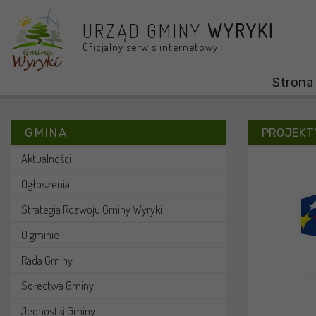
Przejdź do menu
Przejdź do stopki strony
Przejdź do głównej treści strony
URZĄD GMINY
WYRYKI
Oficjalny serwis internetowy
Strona
GMINA
PROJEKTY
Aktualności
Ogłoszenia
Strategia Rozwoju Gminy Wyryki
O gminie
Rada Gminy
Sołectwa Gminy
Jednostki Gminy