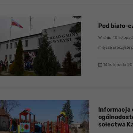
Pod biało-
W dniu 10 listopa
miejsce uroczyste po
14 listopada 2
Informacja 
ogólnodostę
sołectwa Ka