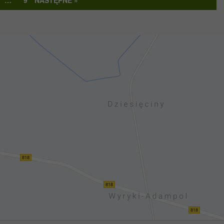
…
9
NASTĘPNE »