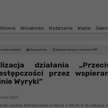
 Główna
Aktualności
Wydarzenia
Ważne
Galer
 artykuł (lektor)
Drukuj stronę
Wyświetl stronę w formacie PDF
lizacja działania „Przec
estępczości przez wspiera
nie Wyryki”
ycznia 2023
yryki uzyskała dofinansowanie w kwocie 5 000,00 zł na realizacj