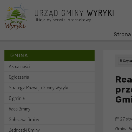
Przejdź do menu
Przejdź do stopki strony
Przejdź do głównej treści strony
URZĄD GMINY
WYRYKI
Oficjalny serwis internetowy
Strona
GMINA
Czytaj
Aktualności
Ogłoszenia
Rea
prz
Strategia Rozwoju Gminy Wyryki
Gmi
O gminie
Rada Gminy
Sołectwa Gminy
27 st
Gmina W
Jednostki Gminy