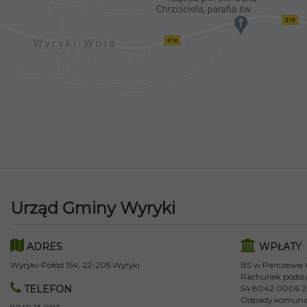
Urząd Gminy Wyryki
ADRES
WPŁATY
Wyryki-Połód 154, 22-205 Wyryki
BS w Parczewie
Rachunek podst
TELEFON
54 8042 0006 2
Odpady komuna