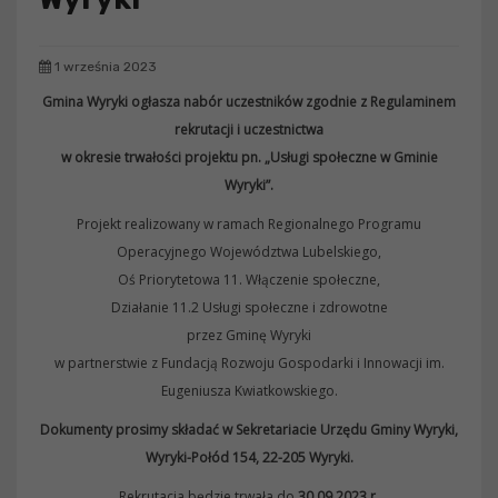
1 września 2023
Gmina Wyryki ogłasza nabór uczestników zgodnie z Regulaminem
rekrutacji i uczestnictwa
w okresie trwałości projektu pn. „Usługi społeczne w Gminie
Wyryki”.
Projekt realizowany w ramach Regionalnego Programu
Operacyjnego Województwa Lubelskiego,
Oś Priorytetowa 11. Włączenie społeczne,
Działanie 11.2 Usługi społeczne i zdrowotne
przez Gminę Wyryki
w partnerstwie z Fundacją Rozwoju Gospodarki i Innowacji im.
Eugeniusza Kwiatkowskiego.
Dokumenty prosimy składać w Sekretariacie Urzędu Gminy Wyryki,
Wyryki-Połód 154, 22-205 Wyryki.
Rekrutacja będzie trwała do
30.09.2023 r.