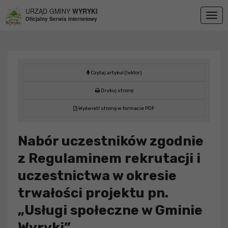
Przejdź do menu
Przejdź do stopki strony
Przejdź do głównej treści strony
URZĄD GMINY
WYRYKI
Togg
Oficjalny Serwis Internetowy
navig
Czytaj artykuł (lektor)
Drukuj stronę
Wyświetl stronę w formacie PDF
Nabór uczestników zgodnie
z Regulaminem rekrutacji i
uczestnictwa w okresie
trwałości projektu pn.
„Usługi społeczne w Gminie
Wyryki”