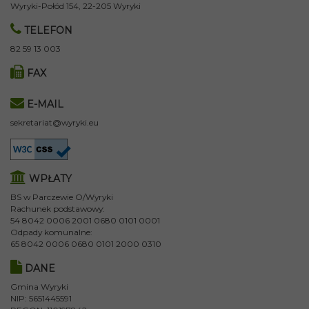
Wyryki-Połód 154, 22-205 Wyryki
TELEFON
82 59 13 003
FAX
E-MAIL
sekretariat@wyryki.eu
WPŁATY
BS w Parczewie O/Wyryki
Rachunek podstawowy:
54 8042 0006 2001 0680 0101 0001
Odpady komunalne:
65 8042 0006 0680 0101 2000 0310
DANE
Gmina Wyryki
NIP: 5651445591