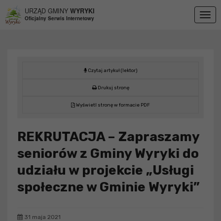
Przejdź do menu
Przejdź do stopki strony
Przejdź do głównej treści strony
URZĄD GMINY
WYRYKI
Togg
Oficjalny Serwis Internetowy
navig
Czytaj artykuł (lektor)
Drukuj stronę
Wyświetl stronę w formacie PDF
REKRUTACJA – Zapraszamy
seniorów z Gminy Wyryki do
udziału w projekcie „Usługi
społeczne w Gminie Wyryki”
31 maja 2021