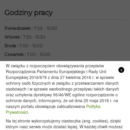
Godziny pracy
Poniedziałek
:
7:00 - 15:00
Wtorek
:
7:30 - 15:30
Środa
:
7:00 - 15:00
Czwartek
:
7:00 - 15:00
Piątek
:
7:00 - 15:00
W związku z rozpoczęciem obowiązywania przepisów
x
Rozporządzenia Parlamentu Europejskiego i Rady Unii
Przydatne linki
Europejskiej 2016/679 z dnia 27 kwietnia 2016 r. w sprawie
ochrony osób fizycznych w związku z przetwarzaniem danych
osobowych i w sprawie swobodnego przepływu takich danych
Starostwo Powiatowe we Włodawie
oraz uchylenia dyrektywy 95/46/WE ogólne rozporządzenie o
Lubelski Urząd Wojewódzki w Lublinie
ochronie danych, informujemy, że od dnia 25 maja 2018 r. na
naszym portalu obowiązuje zaktualizowana
Polityka
Urząd Marszałkowski Województwa Lubelskiego w Lublinie
Prywatności.
Serwis Rzeczypospolitej Polskiej
Na tej stronie wykorzystujemy ciasteczka (ang. cookies), dzięki
PGE – Planowane wyłączenia prądu
którym nasz serwis może działać lepiej. W każdej chwili możesz
Poczta E-mail