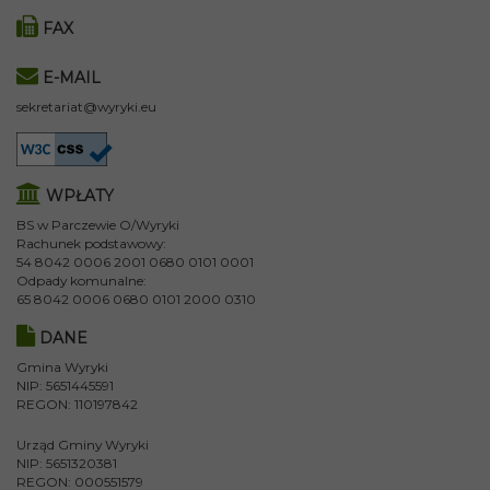
FAX
E-MAIL
sekretariat@wyryki.eu
WPŁATY
BS w Parczewie O/Wyryki
Rachunek podstawowy:
54 8042 0006 2001 0680 0101 0001
Odpady komunalne:
65 8042 0006 0680 0101 2000 0310
DANE
Gmina Wyryki
NIP: 5651445591
REGON: 110197842
Urząd Gminy Wyryki
NIP: 5651320381
REGON: 000551579