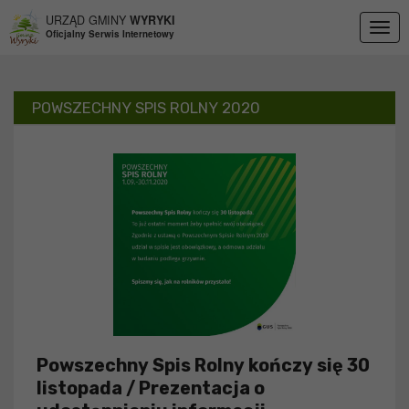
Przejdź do menu
Przejdź do stopki strony
Przejdź do głównej treści strony
URZĄD GMINY
WYRYKI
Togg
Oficjalny Serwis Internetowy
navig
POWSZECHNY SPIS ROLNY 2020
Powszechny Spis Rolny kończy się 30
listopada / Prezentacja o