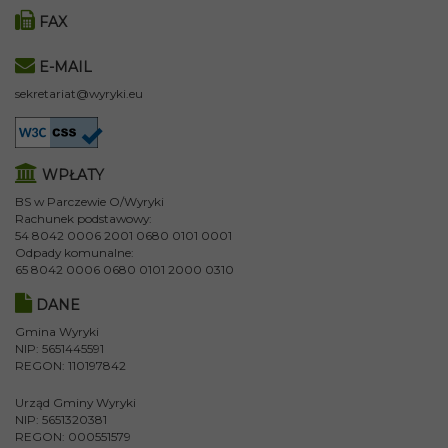
FAX
E-MAIL
sekretariat@wyryki.eu
WPŁATY
BS w Parczewie O/Wyryki
Rachunek podstawowy:
54 8042 0006 2001 0680 0101 0001
Odpady komunalne:
65 8042 0006 0680 0101 2000 0310
DANE
Gmina Wyryki
NIP: 5651445591
REGON: 110197842
Urząd Gminy Wyryki
NIP: 5651320381
REGON: 000551579