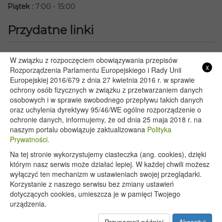
Piątek
:
7:00 - 15:00
Przydatne linki
Starostwo Powiatowe we Włodawie
W związku z rozpoczęciem obowiązywania przepisów
x
Lubelski Urząd Wojewódzki w Lublinie
Rozporządzenia Parlamentu Europejskiego i Rady Unii
Europejskiej 2016/679 z dnia 27 kwietnia 2016 r. w sprawie
Urząd Marszałkowski Województwa Lubelskiego w Lublinie
ochrony osób fizycznych w związku z przetwarzaniem danych
Serwis Rzeczypospolitej Polskiej
osobowych i w sprawie swobodnego przepływu takich danych
PGE – Planowane wyłączenia prądu
oraz uchylenia dyrektywy 95/46/WE ogólne rozporządzenie o
Poczta E-mail
ochronie danych, informujemy, że od dnia 25 maja 2018 r. na
naszym portalu obowiązuje zaktualizowana
Polityka
Prywatności.
Na tej stronie wykorzystujemy ciasteczka (ang. cookies), dzięki
Copyright 2020@ - Urząd Gminy Wyryki
którym nasz serwis może działać lepiej. W każdej chwili możesz
wyłączyć ten mechanizm w ustawieniach swojej przeglądarki.
Korzystanie z naszego serwisu bez zmiany ustawień
dotyczących cookies, umieszcza je w pamięci Twojego
urządzenia.