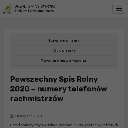
Przejdź do menu
Przejdź do stopki strony
Przejdź do głównej treści strony
URZĄD GMINY
WYRYKI
Togg
Oficjalny Serwis Internetowy
navig
Czytaj artykuł (lektor)
Drukuj stronę
Wyświetl stronę w formacie PDF
Powszechny Spis Rolny
2020 – numery telefonów
rachmistrzów
3 listopada 2020
Urząd Statystyczny w Lublinie przekazuje listę telefonów, z których