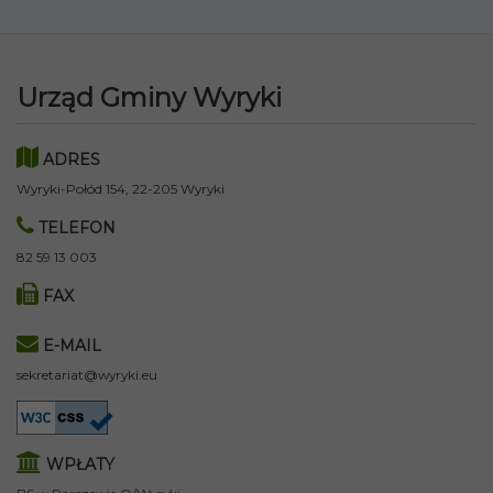
Urząd Gminy Wyryki
ADRES
Wyryki-Połód 154, 22-205 Wyryki
TELEFON
82 59 13 003
FAX
E-MAIL
sekretariat@wyryki.eu
WPŁATY