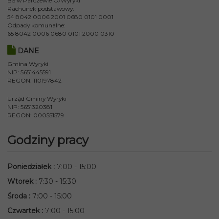
BS w Parczewie O/Wyryki
Rachunek podstawowy:
54 8042 0006 2001 0680 0101 0001
Odpady komunalne:
65 8042 0006 0680 0101 2000 0310
DANE
Gmina Wyryki
NIP: 5651445591
REGON: 110197842
Urząd Gminy Wyryki
NIP: 5651320381
REGON: 000551579
Godziny pracy
Poniedziałek
:
7:00 - 15:00
Wtorek
:
7:30 - 15:30
Środa
:
7:00 - 15:00
Czwartek
:
7:00 - 15:00