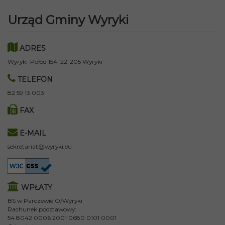
Urząd Gminy Wyryki
ADRES
Wyryki-Połód 154, 22-205 Wyryki
TELEFON
82 59 13 003
FAX
E-MAIL
sekretariat@wyryki.eu
WPŁATY
BS w Parczewie O/Wyryki
Rachunek podstawowy:
54 8042 0006 2001 0680 0101 0001