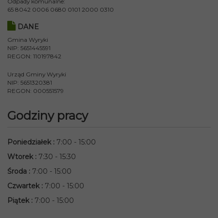
Odpady komunalne:
65 8042 0006 0680 0101 2000 0310
DANE
Gmina Wyryki
NIP: 5651445591
REGON: 110197842
Urząd Gminy Wyryki
NIP: 5651320381
REGON: 000551579
Godziny pracy
Poniedziałek
:
7:00 - 15:00
Wtorek
:
7:30 - 15:30
Środa
:
7:00 - 15:00
Czwartek
:
7:00 - 15:00
Piątek
:
7:00 - 15:00