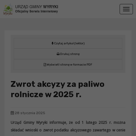
Przejdź do menu
Przejdź do stopki strony
Przejdź do głównej treści strony
URZĄD GMINY
WYRYKI
Togg
Oficjalny Serwis Internetowy
navig
Czytaj artykuł (lektor)
Drukuj stronę
Wyświetl stronę w formacie PDF
Zwrot akcyzy za paliwo
rolnicze w 2025 r.
28 stycznia 2025
Urząd Gminy Wyryki informuje, że od 1 lutego 2025 r. można
składać wnioski o zwrot podatku akcyzowego zawartego w cenie