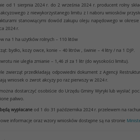
ie od 1 sierpnia 2024 r. do 2 września 2024 r. producent rolny skł
akcyzowego z niewykorzystanego limitu z I naboru wniosków przysł
akturami stanowiącymi dowód zakupu oleju napędowego w okresie 
ca 2024 r.
trów na 1 ha użytków rolnych – 110 litów
ąt: bydło, kozy owce, konie – 40 litrów , świnie – 4 litry / na 1 DJP.
rotu nie uległa zmianie – 1,46 zł za 1 litr (do wysokości limitu).
ele zwierząt przedkładają odpowiedni dokument z Agencji Restrukturyza
dają wniosek o zwrot akcyzy po raz pierwszy w 2024 r.
można dostarczyć osobiście do Urzędu Gminy Wyryki lub wysłać poczt
ione paliwo.
 będą wypłacane
od 1 do 31 października 2024 r. przelewem na rac
owe informacje oraz wzory wniosków dostępne są na stronie
Minist