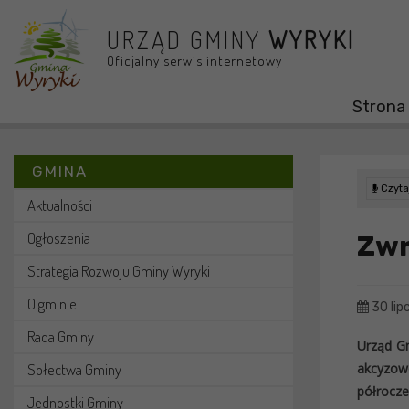
Przejdź do menu
Przejdź do stopki strony
Przejdź do głównej treści strony
URZĄD GMINY
WYRYKI
Oficjalny serwis internetowy
Strona
GMINA
Czytaj
Aktualności
Ogłoszenia
Zwr
Strategia Rozwoju Gminy Wyryki
O gminie
30 lip
Rada Gminy
Urząd Gm
Sołectwa Gminy
akcyzow
półrocze
Jednostki Gminy