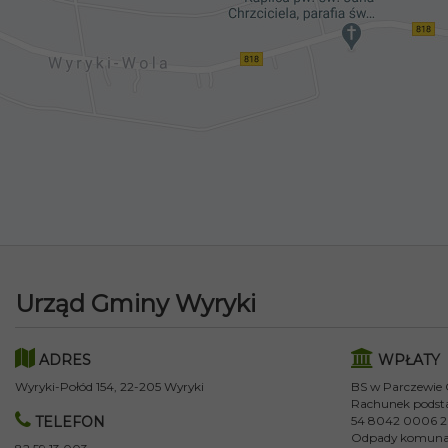
Urząd Gminy Wyryki
ADRES
WPŁATY
Wyryki-Połód 154, 22-205 Wyryki
BS w Parczewie
Rachunek podst
TELEFON
54 8042 0006 2
Odpady komuna