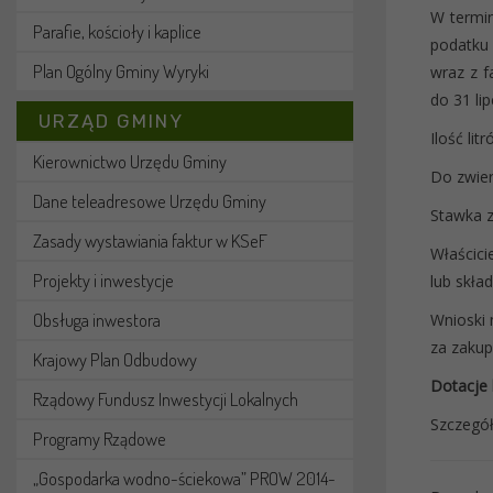
W termin
Parafie, kościoły i kaplice
podatku 
Plan Ogólny Gminy Wyryki
wraz z f
do 31 lip
URZĄD GMINY
Ilość li
Kierownictwo Urzędu Gminy
Do zwierz
Dane teleadresowe Urzędu Gminy
Stawka zw
Zasady wystawiania faktur w KSeF
Właścici
Projekty i inwestycje
lub skła
Obsługa inwestora
Wnioski 
za zakup
Krajowy Plan Odbudowy
Dotacje
Rządowy Fundusz Inwestycji Lokalnych
Szczegół
Programy Rządowe
„Gospodarka wodno-ściekowa” PROW 2014-