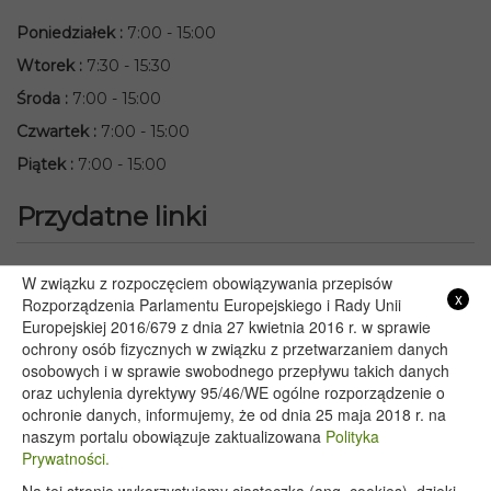
Poniedziałek
:
7:00 - 15:00
Wtorek
:
7:30 - 15:30
Środa
:
7:00 - 15:00
Czwartek
:
7:00 - 15:00
Piątek
:
7:00 - 15:00
Przydatne linki
Starostwo Powiatowe we Włodawie
W związku z rozpoczęciem obowiązywania przepisów
x
Lubelski Urząd Wojewódzki w Lublinie
Rozporządzenia Parlamentu Europejskiego i Rady Unii
Europejskiej 2016/679 z dnia 27 kwietnia 2016 r. w sprawie
Urząd Marszałkowski Województwa Lubelskiego w Lublinie
ochrony osób fizycznych w związku z przetwarzaniem danych
Serwis Rzeczypospolitej Polskiej
osobowych i w sprawie swobodnego przepływu takich danych
PGE – Planowane wyłączenia prądu
oraz uchylenia dyrektywy 95/46/WE ogólne rozporządzenie o
Poczta E-mail
ochronie danych, informujemy, że od dnia 25 maja 2018 r. na
naszym portalu obowiązuje zaktualizowana
Polityka
Prywatności.
Copyright 2020@ - Urząd Gminy Wyryki