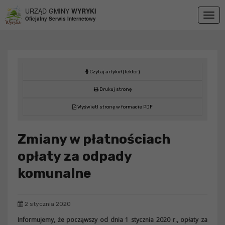
Przejdź do menu
Przejdź do stopki strony
Przejdź do głównej treści strony
URZĄD GMINY
WYRYKI
Togg
Oficjalny Serwis Internetowy
navig
Czytaj artykuł (lektor)
Drukuj stronę
Wyświetl stronę w formacie PDF
Zmiany w płatnościach
opłaty za odpady
komunalne
2 stycznia 2020
Informujemy, że począwszy od dnia 1 stycznia 2020 r., opłaty za