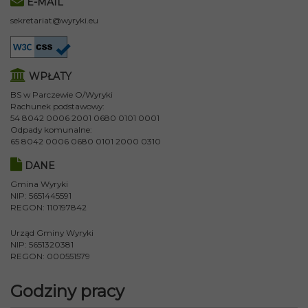
E-MAIL
sekretariat@wyryki.eu
WPŁATY
BS w Parczewie O/Wyryki
Rachunek podstawowy:
54 8042 0006 2001 0680 0101 0001
Odpady komunalne:
65 8042 0006 0680 0101 2000 0310
DANE
Gmina Wyryki
NIP: 5651445591
REGON: 110197842
Urząd Gminy Wyryki
NIP: 5651320381
REGON: 000551579
Godziny pracy