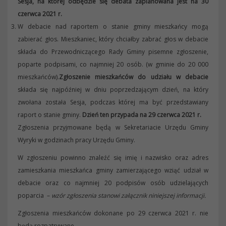
Sesja, na której odbędzie się debata zaplanowana jest na 30
czerwca 2021 r.
W debacie nad raportem o stanie gminy mieszkańcy mogą
zabierać głos. Mieszkaniec, który chciałby zabrać głos w debacie
składa do Przewodniczącego Rady Gminy pisemne zgłoszenie,
poparte podpisami, co najmniej 20 osób. (w gminie do 20 000
mieszkańców).
Zgłoszenie mieszkańców do udziału w debacie
składa się najpóźniej w dniu poprzedzającym dzień, na który
zwołana została Sesja, podczas której ma być przedstawiany
raport o stanie gminy.
Dzień ten przypada na 29 czerwca 2021 r.
Zgłoszenia przyjmowane będą w Sekretariacie Urzędu Gminy
Wyryki w godzinach pracy Urzędu Gminy.
W zgłoszeniu powinno znaleźć się imię i nazwisko oraz adres
zamieszkania mieszkańca gminy zamierzającego wziąć udział w
debacie oraz co najmniej 20 podpisów osób udzielających
poparcia –
wzór zgłoszenia stanowi załącznik niniejszej informacji.
Zgłoszenia mieszkańców dokonane po 29 czerwca 2021 r. nie
będą rozpatrywane.