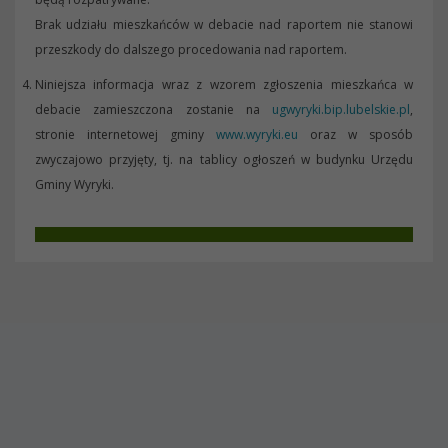
Brak udziału mieszkańców w debacie nad raportem nie stanowi
przeszkody do dalszego procedowania nad raportem.
Niniejsza informacja wraz z wzorem zgłoszenia mieszkańca w
debacie zamieszczona zostanie na
ugwyryki.bip.lubelskie.pl
,
stronie internetowej gminy
www.wyryki.eu
oraz w sposób
zwyczajowo przyjęty, tj. na tablicy ogłoszeń w budynku Urzędu
Gminy Wyryki.