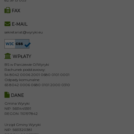
82 59 13 003
FAX
E-MAIL
sekretariat@wyryki.eu
WPŁATY
BS w Parczewie O/Wyryki
Rachunek podstawowy:
54 8042 0006 2001 0680 0101 0001
Odpady komunalne:
65 8042 0006 0680 0101 2000 0310
DANE
Gmina Wyryki
NIP: 5651445591
REGON: 110197842
Urząd Gminy Wyryki
NIP: 5651320381