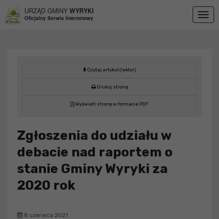
Przejdź do menu
Przejdź do stopki strony
Przejdź do głównej treści strony
URZĄD GMINY
WYRYKI
Togg
Oficjalny Serwis Internetowy
navig
Czytaj artykuł (lektor)
Drukuj stronę
Wyświetl stronę w formacie PDF
Zgłoszenia do udziału w
debacie nad raportem o
stanie Gminy Wyryki za
2020 rok
8 czerwca 2021