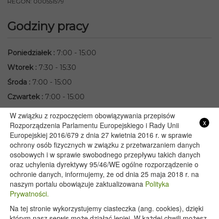
REGON: 000551579
Godziny pracy
Poniedziałek
:
7:00 - 15:00
Wtorek
:
7:30 - 15:30
Środa
:
7:00 - 15:00
Czwartek
:
7:00 - 15:00
Piątek
:
7:00 - 15:00
W związku z rozpoczęciem obowiązywania przepisów
x
Rozporządzenia Parlamentu Europejskiego i Rady Unii
Przydatne linki
Europejskiej 2016/679 z dnia 27 kwietnia 2016 r. w sprawie
ochrony osób fizycznych w związku z przetwarzaniem danych
osobowych i w sprawie swobodnego przepływu takich danych
Starostwo Powiatowe we Włodawie
oraz uchylenia dyrektywy 95/46/WE ogólne rozporządzenie o
Lubelski Urząd Wojewódzki w Lublinie
ochronie danych, informujemy, że od dnia 25 maja 2018 r. na
naszym portalu obowiązuje zaktualizowana
Polityka
Urząd Marszałkowski Województwa Lubelskiego w Lublinie
Prywatności.
Serwis Rzeczypospolitej Polskiej
Na tej stronie wykorzystujemy ciasteczka (ang. cookies), dzięki
PGE – Planowane wyłączenia prądu
którym nasz serwis może działać lepiej. W każdej chwili możesz