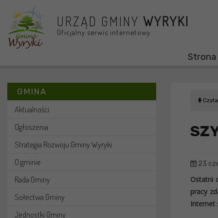
Przejdź do menu
Przejdź do stopki strony
Przejdź do głównej treści strony
URZĄD GMINY
WYRYKI
Oficjalny serwis internetowy
Strona
GMINA
Czytaj
Aktualności
Ogłoszenia
SZY
Strategia Rozwoju Gminy Wyryki
O gminie
23 cz
Rada Gminy
Ostatni 
pracy zd
Sołectwa Gminy
Internet
Jednostki Gminy