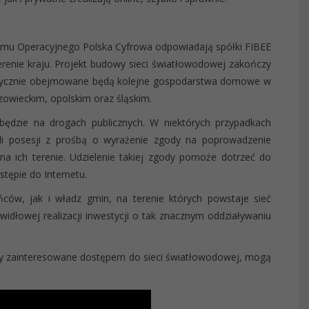
ramu Operacyjnego Polska Cyfrowa odpowiadają spółki FIBEE
erenie kraju. Projekt budowy sieci światłowodowej zakończy
matycznie obejmowane będą kolejne gospodarstwa domowe w
owieckim, opolskim oraz śląskim.
ędzie na drogach publicznych. W niektórych przypadkach
li posesji z prośbą o wyrażenie zgody na poprowadzenie
na ich terenie. Udzielenie takiej zgody pomoże dotrzeć do
tępie do Internetu.
ców, jak i władz gmin, na terenie których powstaje sieć
dłowej realizacji inwestycji o tak znacznym oddziaływaniu
y zainteresowane dostępem do sieci światłowodowej, mogą