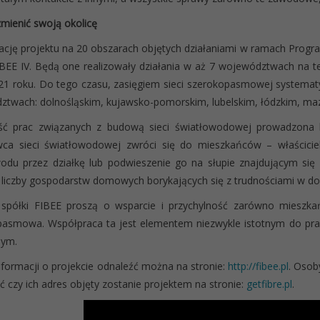
mienić swoją okolicę
zację projektu na 20 obszarach objętych działaniami w ramach Prog
IBEE IV. Będą one realizowały działania w aż 7 województwach na t
021 roku. Do tego czasu, zasięgiem sieci szerokopasmowej syste
twach: dolnośląskim, kujawsko-pomorskim, lubelskim, łódzkim, maz
ść prac związanych z budową sieci światłowodowej prowadzona b
ca sieci światłowodowej zwróci się do mieszkańców – właścicie
odu przez działkę lub podwieszenie go na słupie znajdującym się 
 liczby gospodarstw domowych borykających się z trudnościami w dos
 spółki FIBEE proszą o wsparcie i przychylność zarówno mieszkań
asmowa. Współpraca ta jest elementem niezwykle istotnym do prawi
nym.
nformacji o projekcie odnaleźć można na stronie:
http://fibee.pl
. Osob
ć czy ich adres objęty zostanie projektem na stronie:
getfibre.pl
.