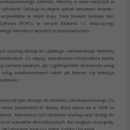
szerokopasmowego Internetu. Niestety w wielu miejscach w
cyfrowych. Sytuacja ta ulegnie jednak niebawem zmianie i
7 województw w całym kraju. Trwa bowiem budowa sieci
Cyfrowa (POPC), w ramach działania 1.1. dotyczącego
owego Internetu o wysokich przepustowościach.
ch uzyskają dostęp do szybkiego i niezawodnego Internetu
oświatowych. Co więcej, wybudowana infrastruktura będzie
ła ją zarówno lokalnym, jak i ogólnopolskim dostawcom usług
 usług światłowodowych takich jak Internet czy telewizja
ożliwości.
eśniej nie było dostępu do Internetu szerokopasmowego. Co
he-Home (światłowód do domu), która opiera się w 100% na
kania. Mieszkańcy tych obszarów uzyskają więc dostęp do
leżna od warunków atmosferycznych. Bez względu na pogodę,
k i prywatne zrealizują online, szybko i sprawnie.