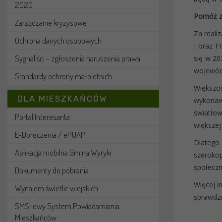
2020
Pomóż z
Zarządzanie kryzysowe
Za reali
Ochrona danych osobowych
I oraz F
Sygnaliści – zgłoszenia naruszenia prawa
się w 2
wojewódz
Standardy ochrony małoletnich
Większo
DLA MIESZKAŃCÓW
wykonaw
światłow
Portal Interesanta
większej
E-Doręczenia / ePUAP
Dlatego
Aplikacja mobilna Gmina Wyryki
szerokop
społecz
Dokumenty do pobrania
Więcej i
Wynajem świetlic wiejskich
sprawdzi
SMS-owy System Powiadamiania
Mieszkańców