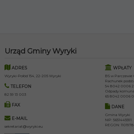
Urząd Gminy Wyryki
ADRES
WPŁATY
Wyryki-Połód 154, 22-205 Wyryki
BS w Parczewie
Rachunek podst
TELEFON
54 8042 0006 2
Odpady komuna
82 59 13 003
65 8042 0006 0
FAX
DANE
Gmina Wyryki
E-MAIL
NIP: 5651445591
REGON: 110197
sekretariat@wyryki.eu