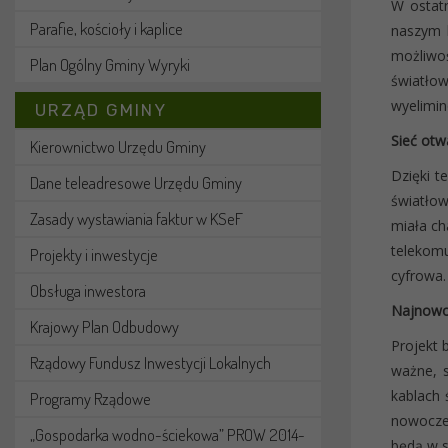
W ostat
Parafie, kościoły i kaplice
naszym 
możliwo
Plan Ogólny Gminy Wyryki
światło
wyelimin
URZĄD GMINY
Sieć otw
Kierownictwo Urzędu Gminy
Dzięki 
Dane teleadresowe Urzędu Gminy
światło
Zasady wystawiania faktur w KSeF
miała ch
telekomu
Projekty i inwestycje
cyfrowa.
Obsługa inwestora
Najnowoc
Krajowy Plan Odbudowy
Projekt 
Rządowy Fundusz Inwestycji Lokalnych
ważne, 
kablach
Programy Rządowe
nowoczes
„Gospodarka wodno-ściekowa” PROW 2014-
będą w s