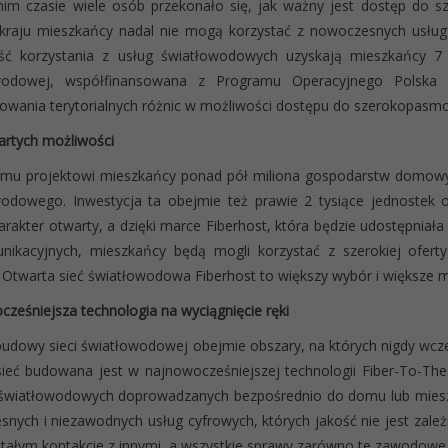
nim czasie wiele osób przekonało się, jak ważny jest dostęp do 
kraju mieszkańcy nadal nie mogą korzystać z nowoczesnych usług 
ść korzystania z usług światłowodowych uzyskają mieszkańcy 
wodowej, współfinansowana z Programu Operacyjnego Polska 
owania terytorialnych różnic w możliwości dostępu do szerokopasm
artych możliwości
temu projektowi mieszkańcy ponad pół miliona gospodarstw domowy
wodowego. Inwestycja ta obejmie też prawie 2 tysiące jednostek 
arakter otwarty, a dzięki marce Fiberhost, która będzie udostępnia
nikacyjnych, mieszkańcy będą mogli korzystać z szerokiej oferty
 Otwarta sieć światłowodowa Fiberhost to większy wybór i większe m
ześniejsza technologia na wyciągnięcie ręki
budowy sieci światłowodowej obejmie obszary, na których nigdy wcz
sieć budowana jest w najnowocześniejszej technologii Fiber-To-T
 światłowodowych doprowadzanych bezpośrednio do domu lub miesz
nych i niezawodnych usług cyfrowych, których jakość nie jest za
tałym kontakcie z innymi, a wszystkie sprawy zarówno te zawodowe, ja