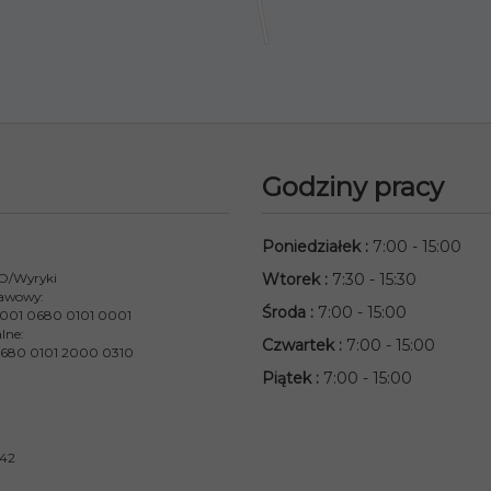
Godziny pracy
Poniedziałek
:
7:00 - 15:00
 O/Wyryki
Wtorek
:
7:30 - 15:30
awowy:
Środa
:
7:00 - 15:00
001 0680 0101 0001
lne:
Czwartek
:
7:00 - 15:00
680 0101 2000 0310
Piątek
:
7:00 - 15:00
842