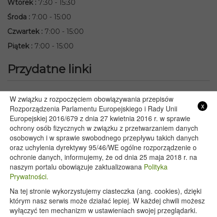
Wtorek
:
7:30 - 15:30
Środa
:
7:00 - 15:00
Czwartek
:
7:00 - 15:00
Piątek
:
7:00 - 15:00
Przydatne linki
Starostwo Powiatowe we Włodawie
W związku z rozpoczęciem obowiązywania przepisów
x
Lubelski Urząd Wojewódzki w Lublinie
Rozporządzenia Parlamentu Europejskiego i Rady Unii
Europejskiej 2016/679 z dnia 27 kwietnia 2016 r. w sprawie
Urząd Marszałkowski Województwa Lubelskiego w Lublinie
ochrony osób fizycznych w związku z przetwarzaniem danych
Serwis Rzeczypospolitej Polskiej
osobowych i w sprawie swobodnego przepływu takich danych
PGE – Planowane wyłączenia prądu
oraz uchylenia dyrektywy 95/46/WE ogólne rozporządzenie o
Poczta E-mail
ochronie danych, informujemy, że od dnia 25 maja 2018 r. na
naszym portalu obowiązuje zaktualizowana
Polityka
Prywatności.
Na tej stronie wykorzystujemy ciasteczka (ang. cookies), dzięki
Copyright 2020@ - Urząd Gminy Wyryki
którym nasz serwis może działać lepiej. W każdej chwili możesz
wyłączyć ten mechanizm w ustawieniach swojej przeglądarki.