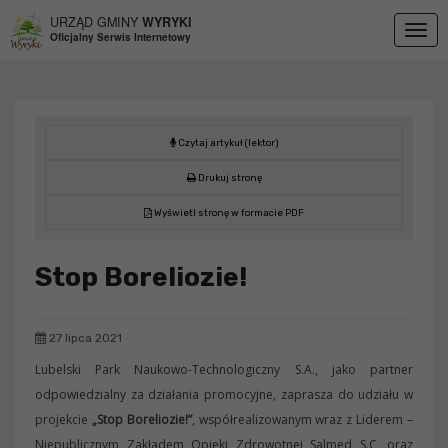
Przejdź do menu
Przejdź do stopki strony
Przejdź do głównej treści strony
URZĄD GMINY
WYRYKI
Togg
Oficjalny Serwis Internetowy
navig
Czytaj artykuł (lektor)
Drukuj stronę
Wyświetl stronę w formacie PDF
Stop Boreliozie!
27 lipca 2021
Lubelski Park Naukowo-Technologiczny S.A., jako partner
odpowiedzialny za działania promocyjne, zaprasza do udziału w
projekcie
„Stop Boreliozie!”
, współrealizowanym wraz z Liderem –
Niepublicznym Zakładem Opieki Zdrowotnej Salmed S.C, oraz