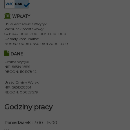
WPŁATY
BS w Parczewie O/Wyryki
Rachunek podstawowy:
54 8042 0006 2001 0680 0101 0001
Odpady komunalne:
65 8042 0006 0680 0101 2000 0310
DANE
Gmina Wyryki
NIP: 5651445591
REGON: 110197842
Urząd Gminy Wyryki
NIP: 5651320381
REGON: 000551579
Godziny pracy
Poniedziałek
:
7:00 - 15:00