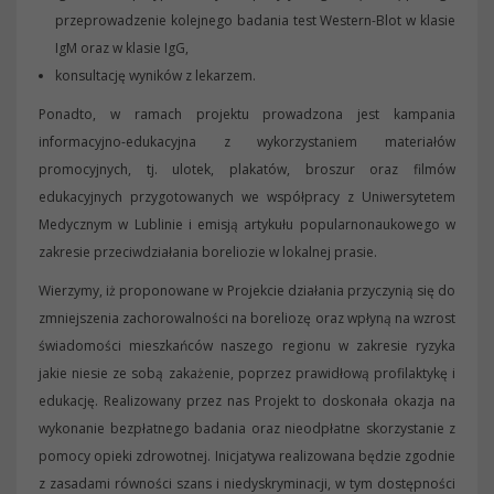
przeprowadzenie kolejnego badania test Western-Blot w klasie
IgM oraz w klasie IgG,
konsultację wyników z lekarzem.
Ponadto, w ramach projektu prowadzona jest kampania
informacyjno-edukacyjna z wykorzystaniem materiałów
promocyjnych, tj. ulotek, plakatów, broszur oraz filmów
edukacyjnych przygotowanych we współpracy z Uniwersytetem
Medycznym w Lublinie i emisją artykułu popularnonaukowego w
zakresie przeciwdziałania boreliozie w lokalnej prasie.
Wierzymy, iż proponowane w Projekcie działania przyczynią się do
zmniejszenia zachorowalności na boreliozę oraz wpłyną na wzrost
świadomości mieszkańców naszego regionu w zakresie ryzyka
jakie niesie ze sobą zakażenie, poprzez prawidłową profilaktykę i
edukację. Realizowany przez nas Projekt to doskonała okazja na
wykonanie bezpłatnego badania oraz nieodpłatne skorzystanie z
pomocy opieki zdrowotnej. Inicjatywa realizowana będzie zgodnie
z zasadami równości szans i niedyskryminacji, w tym dostępności