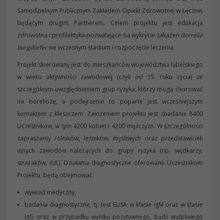
Samodzielnym Publicznym Zakładem Opieki Zdrowotnej w Łęcznej
będącym drugim Partnerem. Celem projektu jest edukacja
zdrowotna i profilaktyka pozwalające na wykrycie zakażeń
Borrelia
burgdorfer
we wczesnym stadium i rozpoczęcie leczenia.
Projekt skierowany jest do mieszkańców województwa lubelskiego
w wieku aktywności zawodowej (czyli od 15. roku życia) ze
szczególnym uwzględnieniem grup ryzyka, którzy mogą chorować
na boreliozę, a podejrzenie to poparte jest wcześniejszym
kontaktem z kleszczem. Założeniem projektu jest zbadanie 8400
Uczestników, w tym 4200 kobiet i 4200 mężczyzn. W szczególności
zapraszamy rolników, leśników, myśliwych oraz przedstawicieli
innych zawodów należących do grupy ryzyka (np. wędkarzy,
strażaków, itd.). Działania diagnostyczne oferowane Uczestnikom
Projektu, będą obejmować:
wywiad medyczny,
badania diagnostyczne, tj. test ELISA w klasie IgM oraz w klasie
IgG oraz w przypadku wyniku pozytywnego, bądź wątpliwego