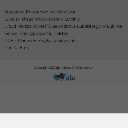
Starostwo Powiatowe we Włodawie
Lubelski Urząd Wojewódzki w Lublinie
Urząd Marszałkowski Województwa Lubelskiego w Lublinie
Serwis Rzeczypospolitej Polskiej
PGE – Planowane wyłączenia prądu
Poczta E-mail
Copyright 2020@ - Urząd Gminy Wyryki