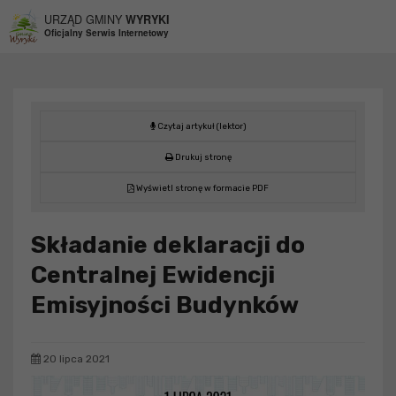
Przejdź do menu
Przejdź do stopki strony
Przejdź do głównej treści strony
URZĄD GMINY
WYRYKI
Oficjalny Serwis Internetowy
Czytaj artykuł (lektor)
Drukuj stronę
Wyświetl stronę w formacie PDF
Składanie deklaracji do
Centralnej Ewidencji
Emisyjności Budynków
20 lipca 2021