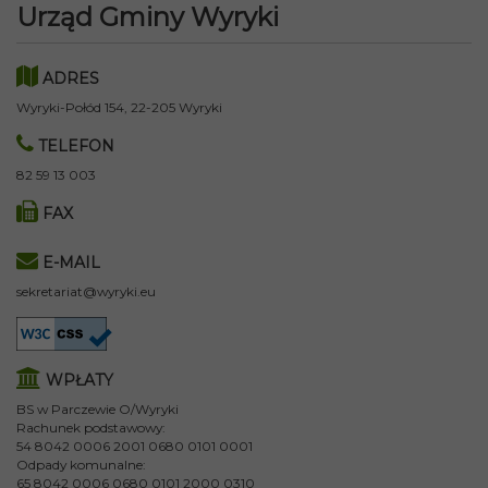
Urząd Gminy Wyryki
ADRES
Wyryki-Połód 154, 22-205 Wyryki
TELEFON
82 59 13 003
FAX
E-MAIL
sekretariat@wyryki.eu
WPŁATY
BS w Parczewie O/Wyryki
Rachunek podstawowy:
54 8042 0006 2001 0680 0101 0001
Odpady komunalne:
65 8042 0006 0680 0101 2000 0310