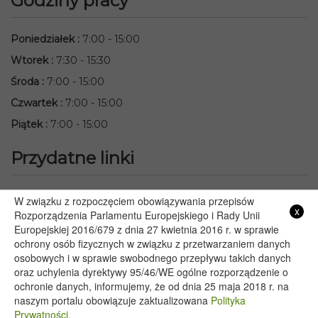
Godziny pracy
Poniedziałek
:
7:00 - 15:00
Wtorek
:
7:30 - 15:30
Środa
:
7:00 - 15:00
Czwartek
:
7:00 - 15:00
Piątek
:
7:00 - 15:00
Przydatne linki
Starostwo Powiatowe we Włodawie
W związku z rozpoczęciem obowiązywania przepisów
x
Lubelski Urząd Wojewódzki w Lublinie
Rozporządzenia Parlamentu Europejskiego i Rady Unii
Europejskiej 2016/679 z dnia 27 kwietnia 2016 r. w sprawie
Urząd Marszałkowski Województwa Lubelskiego w Lublinie
ochrony osób fizycznych w związku z przetwarzaniem danych
Serwis Rzeczypospolitej Polskiej
osobowych i w sprawie swobodnego przepływu takich danych
PGE – Planowane wyłączenia prądu
oraz uchylenia dyrektywy 95/46/WE ogólne rozporządzenie o
Poczta E-mail
ochronie danych, informujemy, że od dnia 25 maja 2018 r. na
naszym portalu obowiązuje zaktualizowana
Polityka
Prywatności.