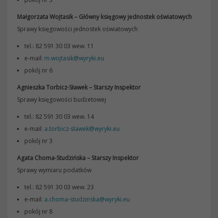
Małgorzata Wojtasik – Główny księgowy jednostek oświatowych
Sprawy księgowości jednostek oświatowych
tel.: 82 591 30 03 wew. 11
e-mail:
m.wojtasik@wyryki.eu
pokój nr 6
Agnieszka Torbicz-Sławek – Starszy Inspektor
Sprawy księgowości budżetowej
tel.: 82 591 30 03 wew. 14
e-mail:
a.torbicz-slawek@wyryki.eu
pokój nr 3
Agata Choma-Studzińska – Starszy Inspektor
Sprawy wymiaru podatków
tel.: 82 591 30 03 wew. 23
e-mail:
a.choma-studzinska@wyryki.eu
pokój nr 8