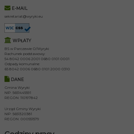
E-MAIL
sekretariat@wyryki.eu
WPŁATY
BS w Parczewie O/Wyryki
Rachunek podstawowy:
54 8042 0006 2001 0680 0101 0001
Odpady komunalne:
65 8042 0006 0680 0101 2000 0310
DANE
Gmina Wyryki
NIP: 5651445591
REGON: 110197842
Urząd Gminy Wyryki
NIP: 5651320381
REGON: 000551579