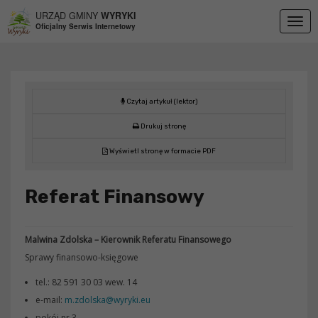
Przejdź do menu
Przejdź do stopki strony
Przejdź do głównej treści strony
URZĄD GMINY
WYRYKI
Togg
Oficjalny Serwis Internetowy
navig
Czytaj artykuł (lektor)
Drukuj stronę
Wyświetl stronę w formacie PDF
Referat Finansowy
Malwina Zdolska – Kierownik Referatu Finansowego
Sprawy finansowo-księgowe
tel.: 82 591 30 03 wew. 14
e-mail:
m.zdolska@wyryki.eu
pokój nr 3