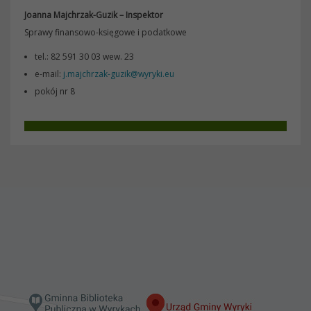
Joanna Majchrzak-Guzik – Inspektor
Sprawy finansowo-księgowe i podatkowe
tel.: 82 591 30 03 wew. 23
e-mail:
j.majchrzak-guzik@wyryki.eu
pokój nr 8