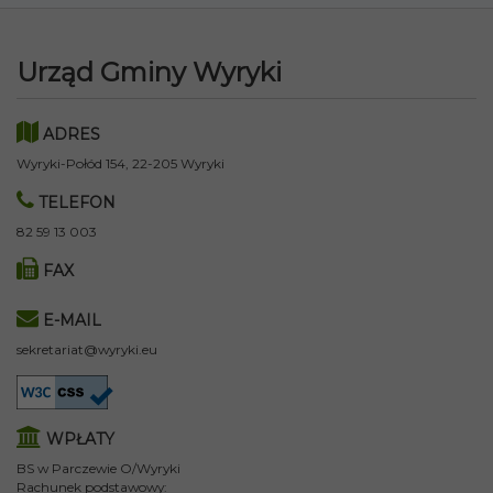
Urząd Gminy Wyryki
ADRES
Wyryki-Połód 154, 22-205 Wyryki
TELEFON
82 59 13 003
FAX
E-MAIL
sekretariat@wyryki.eu
WPŁATY
BS w Parczewie O/Wyryki
Rachunek podstawowy: