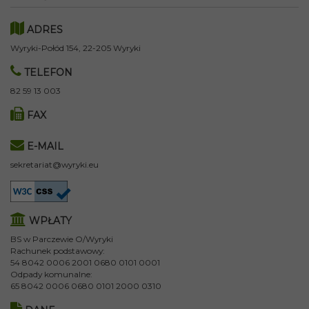
ADRES
Wyryki-Połód 154, 22-205 Wyryki
TELEFON
82 59 13 003
FAX
E-MAIL
sekretariat@wyryki.eu
WPŁATY
BS w Parczewie O/Wyryki
Rachunek podstawowy:
54 8042 0006 2001 0680 0101 0001
Odpady komunalne:
65 8042 0006 0680 0101 2000 0310