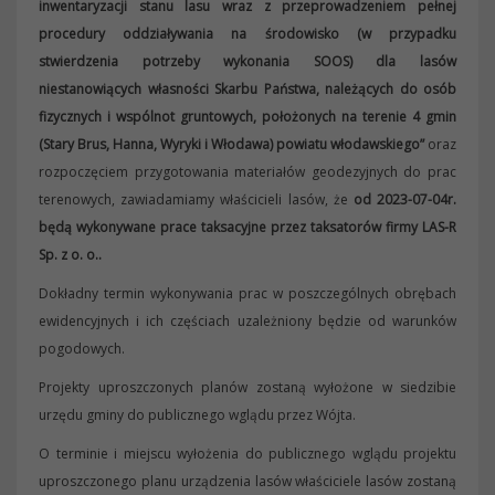
inwentaryzacji stanu lasu wraz z przeprowadzeniem pełnej
procedury oddziaływania na środowisko (w przypadku
stwierdzenia potrzeby wykonania SOOS) dla lasów
niestanowiących własności Skarbu Państwa, należących do osób
fizycznych i wspólnot gruntowych, położonych na terenie 4 gmin
(Stary Brus, Hanna, Wyryki i Włodawa) powiatu włodawskiego”
oraz
rozpoczęciem przygotowania materiałów geodezyjnych do prac
terenowych, zawiadamiamy właścicieli lasów, że
od 2023-07-04r.
będą wykonywane prace taksacyjne przez taksatorów firmy LAS-R
Sp. z o. o..
Dokładny termin wykonywania prac w poszczególnych obrębach
ewidencyjnych i ich częściach uzależniony będzie od warunków
pogodowych.
Projekty uproszczonych planów zostaną wyłożone w siedzibie
urzędu gminy do publicznego wglądu przez Wójta.
O terminie i miejscu wyłożenia do publicznego wglądu projektu
uproszczonego planu urządzenia lasów właściciele lasów zostaną