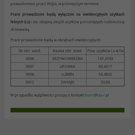
powiadomieni przez Wójta, w późniejszym terminie.
Prace prowadzone będą wyłącznie na ewidencyjnych użytkach
leśnych (Ls)
i nie obejmą innych użytków porośniętych roślinnością
drzewiastą.
Prace prowadzone będą w obrębach ewidencyjnych:
Nr obr. ewid.
Nazwa obr. ewid.
Pow. użytków Ls w ha
0006
KRZYWOWIERZBA
167,2593
0007
LIPOWKA
80,4317
0008
LUBIEN
56,4832
0012
ZAHAJKI
33,86
W przypadku wątpliwości proszę o kontakt
biuro@las-r.pl