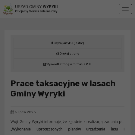
Przejdź do menu
Przejdź do stopki strony
Przejdź do głównej treści strony
URZĄD GMINY
WYRYKI
Togg
Oficjalny Serwis Internetowy
navig
Czytaj artykuł (lektor)
Drukuj stronę
Wyświetl stronę w formacie PDF
Prace taksacyjne w lasach
Gminy Wyryki
6 lipca 2023
Wójt Gminy Wyryki informuje, że zgodnie z realizacją zadania pt.:
„Wykonanie uproszczonych planów urządzenia lasu i