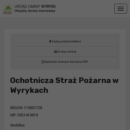
Przejdź do menu
Przejdź do stopki strony
Przejdź do głównej treści strony
URZĄD GMINY
WYRYKI
Togg
Oficjalny Serwis Internetowy
navig
Czytaj artykuł (lektor)
Drukuj stronę
Wyświetl stronę w formacie PDF
Ochotnicza Straż Pożarna w
Wyrykach
REGON: 110601728
NIP: 5651410919
Siedziba: