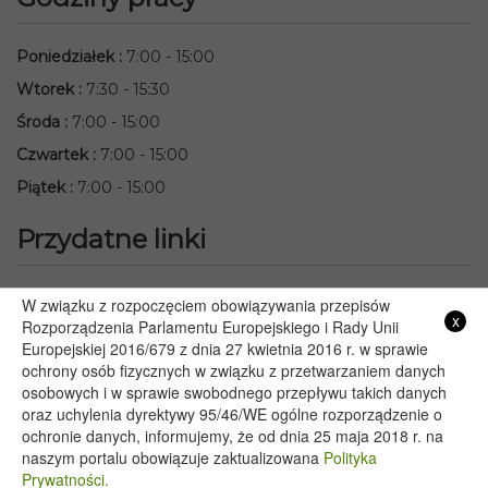
Poniedziałek
:
7:00 - 15:00
Wtorek
:
7:30 - 15:30
Środa
:
7:00 - 15:00
Czwartek
:
7:00 - 15:00
Piątek
:
7:00 - 15:00
Przydatne linki
Starostwo Powiatowe we Włodawie
W związku z rozpoczęciem obowiązywania przepisów
x
Lubelski Urząd Wojewódzki w Lublinie
Rozporządzenia Parlamentu Europejskiego i Rady Unii
Europejskiej 2016/679 z dnia 27 kwietnia 2016 r. w sprawie
Urząd Marszałkowski Województwa Lubelskiego w Lublinie
ochrony osób fizycznych w związku z przetwarzaniem danych
Serwis Rzeczypospolitej Polskiej
osobowych i w sprawie swobodnego przepływu takich danych
PGE – Planowane wyłączenia prądu
oraz uchylenia dyrektywy 95/46/WE ogólne rozporządzenie o
Poczta E-mail
ochronie danych, informujemy, że od dnia 25 maja 2018 r. na
naszym portalu obowiązuje zaktualizowana
Polityka
Prywatności.