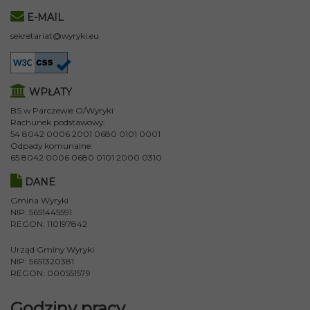
E-MAIL
sekretariat@wyryki.eu
WPŁATY
BS w Parczewie O/Wyryki
Rachunek podstawowy:
54 8042 0006 2001 0680 0101 0001
Odpady komunalne:
65 8042 0006 0680 0101 2000 0310
DANE
Gmina Wyryki
NIP: 5651445591
REGON: 110197842
Urząd Gminy Wyryki
NIP: 5651320381
REGON: 000551579
Godziny pracy