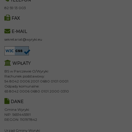
82 59 13 003
FAX
E-MAIL
sekretariat@wyryki.eu
WPŁATY
BS w Parczewie O/Wyryki
Rachunek podstawowy:
54 8042 0006 2001 0680 0101 0001
Odpady komunalne:
65 8042 0006 0680 0101 2000 0310
DANE
Gmina Wyryki
NIP: 5651445591
REGON: 110197842
Urząd Gminy Wyryki