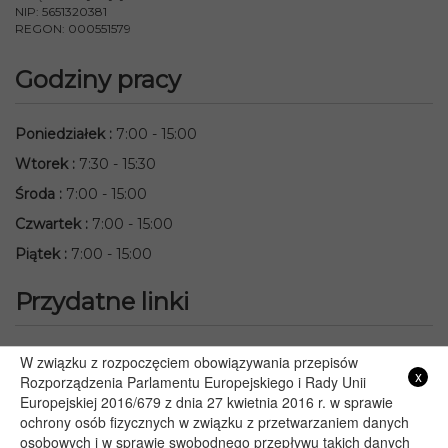
NIP: 5651320381
REGON: 000551579
Godziny pracy
Poniedziałek
:
7:00 - 15:00
Wtorek
:
7:30 - 15:30
Środa
:
7:00 - 15:00
Czwartek
:
7:00 - 15:00
Piątek
:
7:00 - 15:00
Przydatne linki
Starostwo Powiatowe we Włodawie
W związku z rozpoczęciem obowiązywania przepisów
x
Lubelski Urząd Wojewódzki w Lublinie
Rozporządzenia Parlamentu Europejskiego i Rady Unii
Europejskiej 2016/679 z dnia 27 kwietnia 2016 r. w sprawie
Urząd Marszałkowski Województwa Lubelskiego w Lublinie
ochrony osób fizycznych w związku z przetwarzaniem danych
Serwis Rzeczypospolitej Polskiej
osobowych i w sprawie swobodnego przepływu takich danych