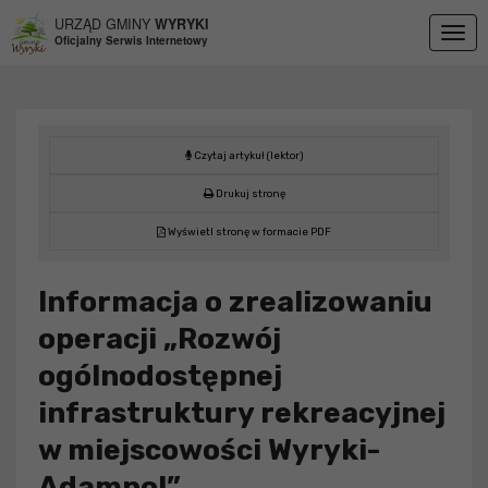
Przejdź do menu
Przejdź do stopki strony
Przejdź do głównej treści strony
URZĄD GMINY
WYRYKI
Togg
Oficjalny Serwis Internetowy
navig
Czytaj artykuł (lektor)
Drukuj stronę
Wyświetl stronę w formacie PDF
Informacja o zrealizowaniu
operacji „Rozwój
ogólnodostępnej
infrastruktury rekreacyjnej
w miejscowości Wyryki-
Adampol”