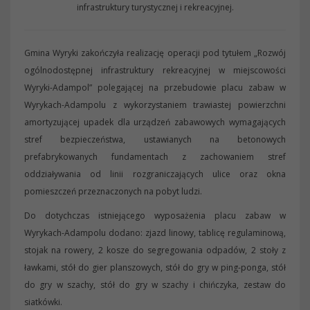
infrastruktury turystycznej i rekreacyjnej.
Gmina Wyryki zakończyła realizację operacji pod tytułem „Rozwój
ogólnodostępnej infrastruktury rekreacyjnej w miejscowości
Wyryki-Adampol” polegającej na przebudowie placu zabaw w
Wyrykach-Adampolu z wykorzystaniem trawiastej powierzchni
amortyzującej upadek dla urządzeń zabawowych wymagających
stref bezpieczeństwa, ustawianych na betonowych
prefabrykowanych fundamentach z zachowaniem stref
oddziaływania od linii rozgraniczających ulice oraz okna
pomieszczeń przeznaczonych na pobyt ludzi.
Do dotychczas istniejącego wyposażenia placu zabaw w
Wyrykach-Adampolu dodano: zjazd linowy, tablicę regulaminową,
stojak na rowery, 2 kosze do segregowania odpadów, 2 stoły z
ławkami, stół do gier planszowych, stół do gry w ping-ponga, stół
do gry w szachy, stół do gry w szachy i chińczyka, zestaw do
siatkówki.