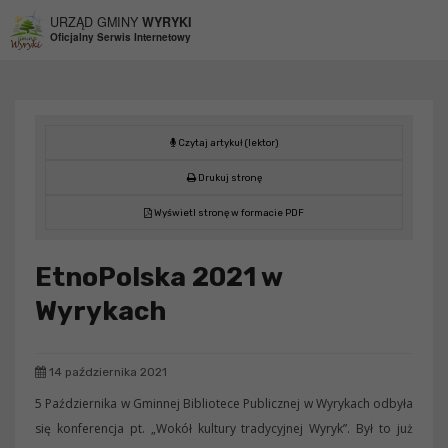
Przejdź do menu
Przejdź do stopki strony
Przejdź do głównej treści strony
URZĄD GMINY
WYRYKI
Oficjalny Serwis Internetowy
Czytaj artykuł (lektor)
Drukuj stronę
Wyświetl stronę w formacie PDF
EtnoPolska 2021 w
Wyrykach
14 października 2021
5 Października w Gminnej Bibliotece Publicznej w Wyrykach odbyła
się konferencja pt. „Wokół kultury tradycyjnej Wyryk”. Był to już