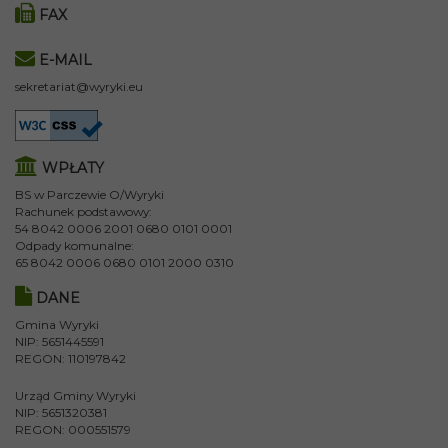
FAX
E-MAIL
sekretariat@wyryki.eu
WPŁATY
BS w Parczewie O/Wyryki
Rachunek podstawowy:
54 8042 0006 2001 0680 0101 0001
Odpady komunalne:
65 8042 0006 0680 0101 2000 0310
DANE
Gmina Wyryki
NIP: 5651445591
REGON: 110197842
Urząd Gminy Wyryki
NIP: 5651320381
REGON: 000551579