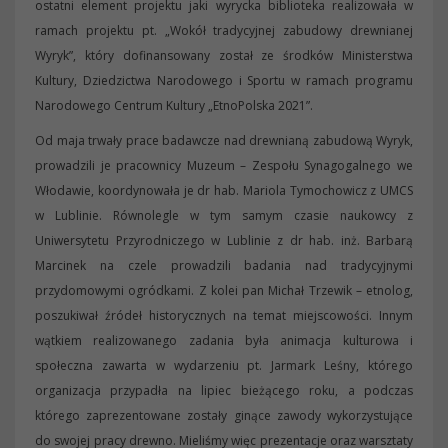
ostatni element projektu jaki wyrycka biblioteka realizowała w
ramach projektu pt. „Wokół tradycyjnej zabudowy drewnianej
Wyryk”, który dofinansowany został ze środków Ministerstwa
Kultury, Dziedzictwa Narodowego i Sportu w ramach programu
Narodowego Centrum Kultury „EtnoPolska 2021”.
Od maja trwały prace badawcze nad drewnianą zabudową Wyryk,
prowadzili je pracownicy Muzeum – Zespołu Synagogalnego we
Włodawie, koordynowała je dr hab. Mariola Tymochowicz z UMCS
w Lublinie. Równolegle w tym samym czasie naukowcy z
Uniwersytetu Przyrodniczego w Lublinie z dr hab. inż. Barbarą
Marcinek na czele prowadzili badania nad tradycyjnymi
przydomowymi ogródkami. Z kolei pan Michał Trzewik – etnolog,
poszukiwał źródeł historycznych na temat miejscowości. Innym
wątkiem realizowanego zadania była animacja kulturowa i
społeczna zawarta w wydarzeniu pt. Jarmark Leśny, którego
organizacja przypadła na lipiec bieżącego roku, a podczas
którego zaprezentowane zostały ginące zawody wykorzystujące
do swojej pracy drewno. Mieliśmy więc prezentacje oraz warsztaty