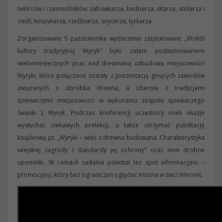
twórców i rzemieślników: zabawkarza, bednarza, sitarza, stolarza i
cieśli, koszykarza, rzeźbiarza, snycerza, łyżkarza.
Zorganizowane 5 października wydarzenie zatytułowane „Wokół
kultury tradycyjnej Wyryk” było zatem podsumowaniem
wielomiesięcznych prac nad drewnianą zabudową miejscowości
Wyryki, które połączone zostały z prezentacją ginących zawodów
związanych z obróbka drewna, a obecnie z tradycjami
śpiewaczymi miejscowości w wykonaniu zespołu śpiewaczego
Swańki z Wyryk. Podczas konferencji uczestnicy mieli okazje
wysłuchać ciekawych prelekcji, a także otrzymać publikację
książkową pt. „Wyryki – wieś z drewna budowana. Charakterystyka
wiejskiej zagrody i standardy jej ochrony” oraz inne drobne
upominki. W ramach zadania powstał też spot informacyjno –
promocyjny, który bez ograniczeń oglądać można w sieci Internet.