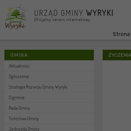
Przejdź do menu
Przejdź do stopki strony
Przejdź do głównej treści strony
URZĄD GMINY
WYRYKI
Oficjalny serwis internetowy
Strona
GMINA
ŻYCZENI
Aktualności
Ogłoszenia
Strategia Rozwoju Gminy Wyryki
O gminie
Rada Gminy
Sołectwa Gminy
Jednostki Gminy