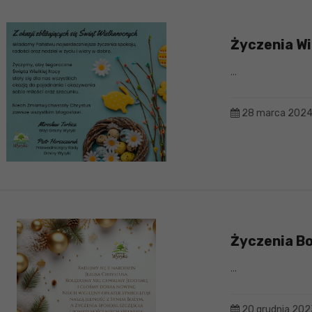
Życzenia W
...
28 marca 202
Życzenia B
...
20 grudnia 202