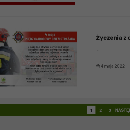
Życzenia z 
...
4 maja 2022
1
2
3
NASTĘ