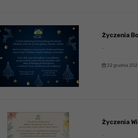
Życzenia B
...
22 grudnia 202
Życzenia W
...