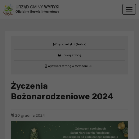
Przejdź do menu
Przejdź do stopki strony
Przejdź do głównej treści strony
URZĄD GMINY
WYRYKI
Togg
Oficjalny Serwis Internetowy
navig
Czytaj artykuł (lektor)
Drukuj stronę
Wyświetl stronę w formacie PDF
Życzenia
Bożonarodzeniowe 2024
20 grudnia 2024