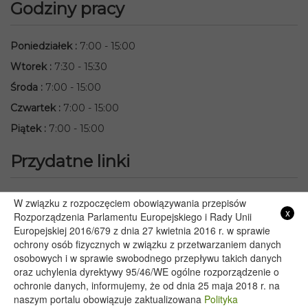
Godziny pracy
Poniedziałek
:
7:00 - 15:00
Wtorek
:
7:30 - 15:30
Środa
:
7:00 - 15:00
Czwartek
:
7:00 - 15:00
Piątek
:
7:00 - 15:00
Przydatne linki
Starostwo Powiatowe we Włodawie
W związku z rozpoczęciem obowiązywania przepisów
x
Lubelski Urząd Wojewódzki w Lublinie
Rozporządzenia Parlamentu Europejskiego i Rady Unii
Europejskiej 2016/679 z dnia 27 kwietnia 2016 r. w sprawie
Urząd Marszałkowski Województwa Lubelskiego w Lublinie
ochrony osób fizycznych w związku z przetwarzaniem danych
Serwis Rzeczypospolitej Polskiej
osobowych i w sprawie swobodnego przepływu takich danych
PGE – Planowane wyłączenia prądu
oraz uchylenia dyrektywy 95/46/WE ogólne rozporządzenie o
Poczta E-mail
ochronie danych, informujemy, że od dnia 25 maja 2018 r. na
naszym portalu obowiązuje zaktualizowana
Polityka