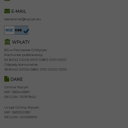
E-MAIL
sekretariat@wyryki.eu
WPŁATY
BS w Parczewie O/Wyryki
Rachunek podstawowy:
54 8042 0006 2001 0680 0101 0001
Odpady komunalne:
65 8042 0006 0680 0101 2000 0310
DANE
Gmina Wyryki
NIP: 5651445591
REGON: 110197842
Urząd Gminy Wyryki
NIP: 5651320381
REGON: 000551579