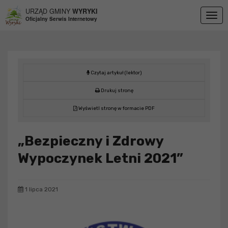
Przejdź do menu
Przejdź do stopki strony
Przejdź do głównej treści strony
URZĄD GMINY
WYRYKI
Togg
Oficjalny Serwis Internetowy
navig
Czytaj artykuł (lektor)
Drukuj stronę
Wyświetl stronę w formacie PDF
„Bezpieczny i Zdrowy
Wypoczynek Letni 2021”
1 lipca 2021