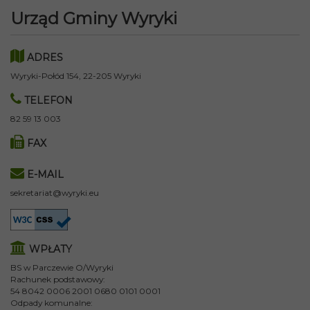
Urząd Gminy Wyryki
ADRES
Wyryki-Połód 154, 22-205 Wyryki
TELEFON
82 59 13 003
FAX
E-MAIL
sekretariat@wyryki.eu
WPŁATY
BS w Parczewie O/Wyryki
Rachunek podstawowy:
54 8042 0006 2001 0680 0101 0001
Odpady komunalne: