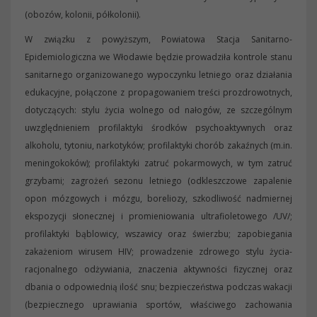
(obozów, kolonii, półkolonii).
W związku z powyższym, Powiatowa Stacja Sanitarno-
Epidemiologiczna we Włodawie będzie prowadziła kontrole stanu
sanitarnego organizowanego wypoczynku letniego oraz działania
edukacyjne, połączone z propagowaniem treści prozdrowotnych,
dotyczących: stylu życia wolnego od nałogów, ze szczególnym
uwzględnieniem profilaktyki środków psychoaktywnych oraz
alkoholu, tytoniu, narkotyków; profilaktyki chorób zakaźnych (m.in.
meningokoków); profilaktyki zatruć pokarmowych, w tym zatruć
grzybami; zagrożeń sezonu letniego (odkleszczowe zapalenie
opon mózgowych i mózgu, boreliozy, szkodliwość nadmiernej
ekspozycji słonecznej i promieniowania ultrafioletowego /UV/;
profilaktyki bąblowicy, wszawicy oraz świerzbu; zapobiegania
zakażeniom wirusem HIV; prowadzenie zdrowego stylu życia-
racjonalnego odżywiania, znaczenia aktywności fizycznej oraz
dbania o odpowiednią ilość snu; bezpieczeństwa podczas wakacji
(bezpiecznego uprawiania sportów, właściwego zachowania