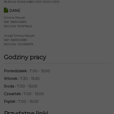
65 8042 0006 0680 0101 2000 0310
DANE
Gmina Wyryki
NIP: 5651445591
REGON: 110197842
Urząd Gminy Wyryki
NIP: 5651320381
REGON: 000551579
Godziny pracy
Poniedziałek
:
7:00 - 15:00
Wtorek
:
7:30 - 15:30
Środa
:
7:00 - 15:00
Czwartek
:
7:00 - 15:00
Piątek
:
7:00 - 15:00
Przydatne linki