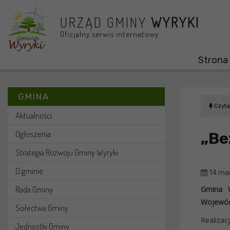
Przejdź do menu
Przejdź do stopki strony
Przejdź do głównej treści strony
URZĄD GMINY
WYRYKI
Oficjalny serwis internetowy
Strona
GMINA
Czytaj
Aktualności
Ogłoszenia
„Be
Strategia Rozwoju Gminy Wyryki
O gminie
14 ma
Rada Gminy
Gmina W
Wojewód
Sołectwa Gminy
Realiza
Jednostki Gminy