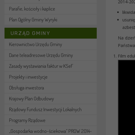
2014-202
Parafie, kościoły i kaplice
likwid
Plan Ogólny Gminy Wyryki
usuni
azbest
URZĄD GMINY
Na dzień
Kierownictwo Urzędu Gminy
Państwa
Dane teleadresowe Urzędu Gminy
Film edu
Zasady wystawiania faktur w KSeF
Projekty i inwestycje
Obsługa inwestora
Krajowy Plan Odbudowy
Rządowy Fundusz Inwestycji Lokalnych
Programy Rządowe
„Gospodarka wodno-ściekowa” PROW 2014-