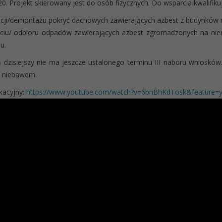
0. Projekt skierowany jest do osób fizycznych. Do wsparcia kwalifiku
acji/demontażu pokryć dachowych zawierających azbest z budynków 
ęciu/ odbioru odpadów zawierających azbest zgromadzonych na ni
u.
 dzisiejszy nie ma jeszcze ustalonego terminu III naboru wnioskó
 niebawem.
kacyjny:
https://www.youtube.com/watch?v=6bnBhKdTosk&feature=y