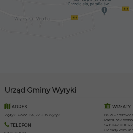
Urząd Gminy Wyryki
ADRES
WPŁATY
Wyryki-Połód 154, 22-205 Wyryki
BS w Parczewie
Rachunek podst
TELEFON
54 8042 0006 2
Odpady komuna