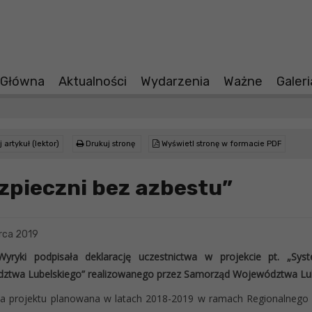
 Główna
Aktualności
Wydarzenia
Ważne
Galer
 artykuł (lektor)
Drukuj stronę
Wyświetl stronę w formacie PDF
zpieczni bez azbestu”
rca 2019
yryki podpisała deklarację uczestnictwa w projekcie pt. „S
ztwa Lubelskiego” realizowanego przez Samorząd Województwa Lub
cja projektu planowana w latach 2018-2019 w ramach Regionalneg