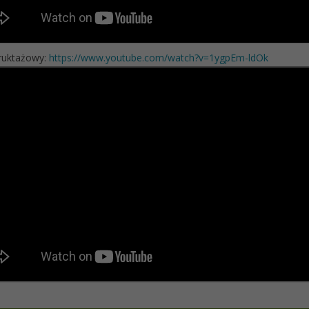
truktażowy:
https://www.youtube.com/watch?v=1ygpEm-ldOk