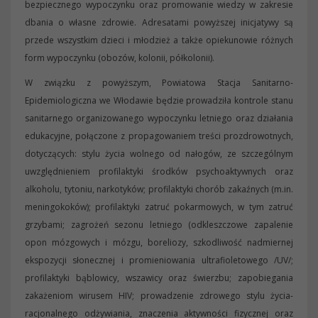
bezpiecznego wypoczynku oraz promowanie wiedzy w zakresie
dbania o własne zdrowie. Adresatami powyższej inicjatywy są
przede wszystkim dzieci i młodzież a także opiekunowie różnych
form wypoczynku (obozów, kolonii, półkolonii).
W związku z powyższym, Powiatowa Stacja Sanitarno-
Epidemiologiczna we Włodawie będzie prowadziła kontrole stanu
sanitarnego organizowanego wypoczynku letniego oraz działania
edukacyjne, połączone z propagowaniem treści prozdrowotnych,
dotyczących: stylu życia wolnego od nałogów, ze szczególnym
uwzględnieniem profilaktyki środków psychoaktywnych oraz
alkoholu, tytoniu, narkotyków; profilaktyki chorób zakaźnych (m.in.
meningokoków); profilaktyki zatruć pokarmowych, w tym zatruć
grzybami; zagrożeń sezonu letniego (odkleszczowe zapalenie
opon mózgowych i mózgu, boreliozy, szkodliwość nadmiernej
ekspozycji słonecznej i promieniowania ultrafioletowego /UV/;
profilaktyki bąblowicy, wszawicy oraz świerzbu; zapobiegania
zakażeniom wirusem HIV; prowadzenie zdrowego stylu życia-
racjonalnego odżywiania, znaczenia aktywności fizycznej oraz