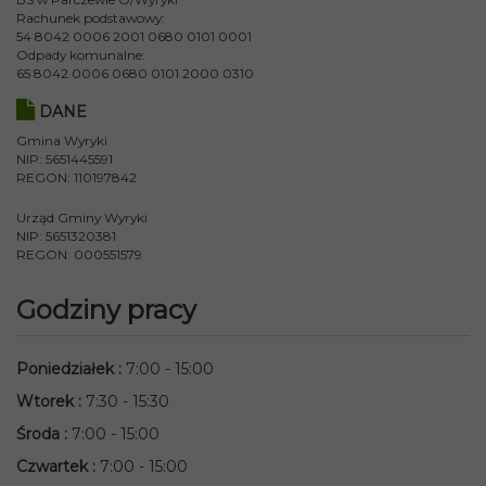
Rachunek podstawowy:
54 8042 0006 2001 0680 0101 0001
Odpady komunalne:
65 8042 0006 0680 0101 2000 0310
DANE
Gmina Wyryki
NIP: 5651445591
REGON: 110197842
Urząd Gminy Wyryki
NIP: 5651320381
REGON: 000551579
Godziny pracy
Poniedziałek
:
7:00 - 15:00
Wtorek
:
7:30 - 15:30
Środa
:
7:00 - 15:00
Czwartek
:
7:00 - 15:00