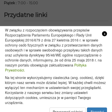
Piątek
:
7:00 - 15:00
Przydatne linki
Starostwo Powiatowe we Włodawie
W związku z rozpoczęciem obowiązywania przepisów
x
Lubelski Urząd Wojewódzki w Lublinie
Rozporządzenia Parlamentu Europejskiego i Rady Unii
Europejskiej 2016/679 z dnia 27 kwietnia 2016 r. w sprawie
Urząd Marszałkowski Województwa Lubelskiego w Lublinie
ochrony osób fizycznych w związku z przetwarzaniem danych
Serwis Rzeczypospolitej Polskiej
osobowych i w sprawie swobodnego przepływu takich danych
PGE – Planowane wyłączenia prądu
oraz uchylenia dyrektywy 95/46/WE ogólne rozporządzenie o
Poczta E-mail
ochronie danych, informujemy, że od dnia 25 maja 2018 r. na
naszym portalu obowiązuje zaktualizowana
Polityka
Prywatności.
Na tej stronie wykorzystujemy ciasteczka (ang. cookies), dzięki
Copyright 2020@ - Urząd Gminy Wyryki
którym nasz serwis może działać lepiej. W każdej chwili możesz
wyłączyć ten mechanizm w ustawieniach swojej przeglądarki.
Korzystanie z naszego serwisu bez zmiany ustawień
dotyczących cookies, umieszcza je w pamięci Twojego
urządzenia.
Przypomnij później
Akceptuj