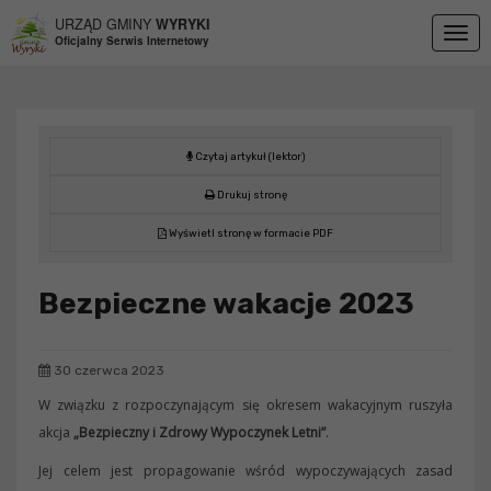
Przejdź do menu
Przejdź do stopki strony
Przejdź do głównej treści strony
URZĄD GMINY
WYRYKI
Togg
Oficjalny Serwis Internetowy
navig
Czytaj artykuł (lektor)
Drukuj stronę
Wyświetl stronę w formacie PDF
Bezpieczne wakacje 2023
30 czerwca 2023
W związku z rozpoczynającym się okresem wakacyjnym ruszyła
akcja
„Bezpieczny i Zdrowy Wypoczynek Letni”
.
Jej celem jest propagowanie wśród wypoczywających zasad