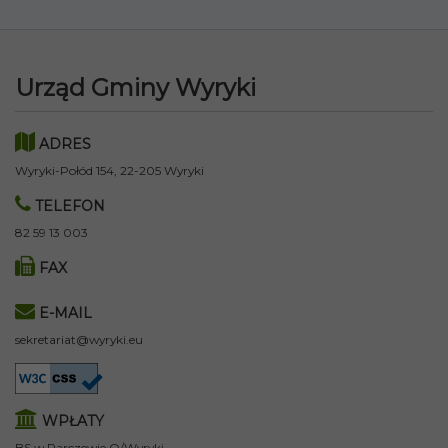
Urząd Gminy Wyryki
ADRES
Wyryki-Połód 154, 22-205 Wyryki
TELEFON
82 59 13 003
FAX
E-MAIL
sekretariat@wyryki.eu
WPŁATY
BS w Parczewie O/Wyryki