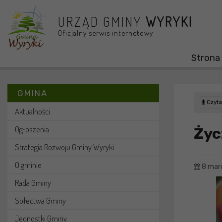
Przejdź do menu
Przejdź do stopki strony
Przejdź do głównej treści strony
URZĄD GMINY
WYRYKI
Oficjalny serwis internetowy
Strona
GMINA
Czytaj
Aktualności
Ogłoszenia
Życ
Strategia Rozwoju Gminy Wyryki
O gminie
8 mar
Rada Gminy
Sołectwa Gminy
Jednostki Gminy