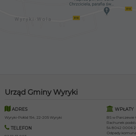
Urząd Gminy Wyryki
ADRES
WPŁATY
Wyryki-Połód 154, 22-205 Wyryki
BS w Parczewie
Rachunek podst
TELEFON
54 8042 0006 2
Odpady komuna