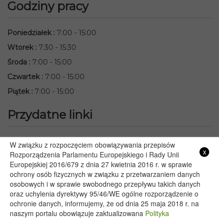
Godziny pracy
Poniedziałek
:
7:00 - 15:00
Wtorek
:
7:30 - 15:30
Środa
:
7:00 - 15:00
Czwartek
:
7:00 - 15:00
Piątek
:
7:00 - 15:00
Przydatne linki
Starostwo Powiatowe we Włodawie
W związku z rozpoczęciem obowiązywania przepisów
x
Lubelski Urząd Wojewódzki w Lublinie
Rozporządzenia Parlamentu Europejskiego i Rady Unii
Europejskiej 2016/679 z dnia 27 kwietnia 2016 r. w sprawie
Urząd Marszałkowski Województwa Lubelskiego w Lublinie
ochrony osób fizycznych w związku z przetwarzaniem danych
Serwis Rzeczypospolitej Polskiej
osobowych i w sprawie swobodnego przepływu takich danych
PGE – Planowane wyłączenia prądu
oraz uchylenia dyrektywy 95/46/WE ogólne rozporządzenie o
Poczta E-mail
ochronie danych, informujemy, że od dnia 25 maja 2018 r. na
naszym portalu obowiązuje zaktualizowana
Polityka