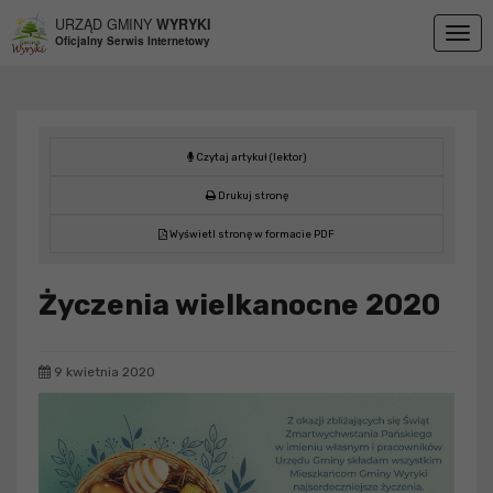
Przejdź do menu
Przejdź do stopki strony
Przejdź do głównej treści strony
URZĄD GMINY
WYRYKI
Togg
Oficjalny Serwis Internetowy
navig
Czytaj artykuł (lektor)
Drukuj stronę
Wyświetl stronę w formacie PDF
Życzenia wielkanocne 2020
9 kwietnia 2020