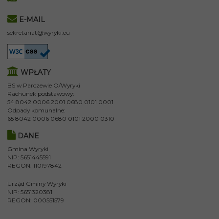
E-MAIL
sekretariat@wyryki.eu
WPŁATY
BS w Parczewie O/Wyryki
Rachunek podstawowy:
54 8042 0006 2001 0680 0101 0001
Odpady komunalne:
65 8042 0006 0680 0101 2000 0310
DANE
Gmina Wyryki
NIP: 5651445591
REGON: 110197842
Urząd Gminy Wyryki
NIP: 5651320381
REGON: 000551579