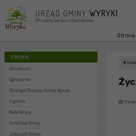
Przejdź do menu
Przejdź do stopki strony
Przejdź do głównej treści strony
URZĄD GMINY
WYRYKI
Oficjalny serwis internetowy
Strona
GMINA
Czytaj
Aktualności
Ogłoszenia
Życ
Strategia Rozwoju Gminy Wyryki
O gminie
11 ma
Rada Gminy
Sołectwa Gminy
Jednostki Gminy