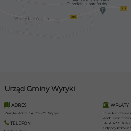
Urząd Gminy Wyryki
ADRES
WPŁATY
Wyryki-Połód 154, 22-205 Wyryki
BS w Parczewie
Rachunek podst
TELEFON
54 8042 0006 2
Odpady komuna