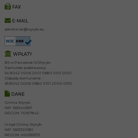
FAX
E-MAIL
sekretariat@wyryki.eu
WPŁATY
BS w Parczewie O/Wyryki
Rachunek podstawowy:
54 8042 0006 2001 0680 0101 0001
Odpady komunalne:
65 8042 0006 0680 0101 2000 0310
DANE
Gmina Wyryki
NIP: 5651445591
REGON: 110197842
Urząd Gminy Wyryki
NIP: 5651320381
REGON: 000551579