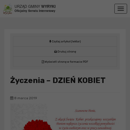
Przejdź do menu
Przejdź do stopki strony
Przejdź do głównej treści strony
URZĄD GMINY
WYRYKI
Togg
Oficjalny Serwis Internetowy
navig
Czytaj artykuł (lektor)
Drukuj stronę
Wyświetl stronę w formacie PDF
Życzenia – DZIEŃ KOBIET
8 marca 2019