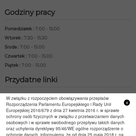
Godziny pracy
Poniedziałek
:
7:00 - 15:00
Wtorek
:
7:30 - 15:30
Środa
:
7:00 - 15:00
Czwartek
:
7:00 - 15:00
Piątek
:
7:00 - 15:00
Przydatne linki
Starostwo Powiatowe we Włodawie
W związku z rozpoczęciem obowiązywania przepisów
x
Lubelski Urząd Wojewódzki w Lublinie
Rozporządzenia Parlamentu Europejskiego i Rady Unii
Europejskiej 2016/679 z dnia 27 kwietnia 2016 r. w sprawie
Urząd Marszałkowski Województwa Lubelskiego w Lublinie
ochrony osób fizycznych w związku z przetwarzaniem danych
Serwis Rzeczypospolitej Polskiej
osobowych i w sprawie swobodnego przepływu takich danych
PGE – Planowane wyłączenia prądu
oraz uchylenia dyrektywy 95/46/WE ogólne rozporządzenie o
Poczta E-mail
ochronie danych, informujemy, że od dnia 25 maja 2018 r. na