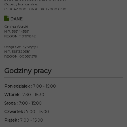
Odpady komunalne:
65 8042 0006 0680 0101 2000 0310
DANE
Gmina Wyryki
NIP: 5651445591
REGON: 110197842
Urząd Gminy Wyryki
NIP: 5651320381
REGON: 000551579
Godziny pracy
Poniedziałek
:
7:00 - 15:00
Wtorek
:
7:30 - 15:30
Środa
:
7:00 - 15:00
Czwartek
:
7:00 - 15:00
Piątek
:
7:00 - 15:00