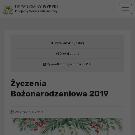
Przejdź do menu
Przejdź do stopki strony
Przejdź do głównej treści strony
URZĄD GMINY
WYRYKI
Togg
Oficjalny Serwis Internetowy
navig
Czytaj artykuł (lektor)
Drukuj stronę
Wyświetl stronę w formacie PDF
Życzenia
Bożonarodzeniowe 2019
20 grudnia 2019