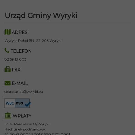
Urząd Gminy Wyryki
ADRES
Wyryki-Połód 154, 22-205 Wyryki
TELEFON
82 59 13 003
FAX
E-MAIL
sekretariat@wyryki.eu
WPŁATY
BS w Parczewie O/Wyryki
Rachunek podstawowy:
54 8042 0006 2001 0680 0101 0001