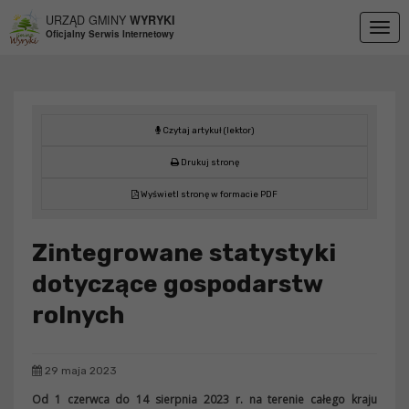
Przejdź do menu
Przejdź do stopki strony
Przejdź do głównej treści strony
URZĄD GMINY
WYRYKI
Togg
Oficjalny Serwis Internetowy
navig
Czytaj artykuł (lektor)
Drukuj stronę
Wyświetl stronę w formacie PDF
Zintegrowane statystyki
dotyczące gospodarstw
rolnych
29 maja 2023
Od 1 czerwca do 14 sierpnia 2023 r. na terenie całego kraju