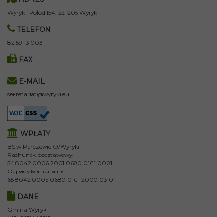
Wyryki-Połód 154, 22-205 Wyryki
TELEFON
82 59 13 003
FAX
E-MAIL
sekretariat@wyryki.eu
WPŁATY
BS w Parczewie O/Wyryki
Rachunek podstawowy:
54 8042 0006 2001 0680 0101 0001
Odpady komunalne:
65 8042 0006 0680 0101 2000 0310
DANE
Gmina Wyryki