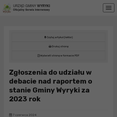
Przejdź do menu
Przejdź do stopki strony
Przejdź do głównej treści strony
URZĄD GMINY
WYRYKI
Togg
Oficjalny Serwis Internetowy
navig
Czytaj artykuł (lektor)
Drukuj stronę
Wyświetl stronę w formacie PDF
Zgłoszenia do udziału w
debacie nad raportem o
stanie Gminy Wyryki za
2023 rok
7 czerwca 2024