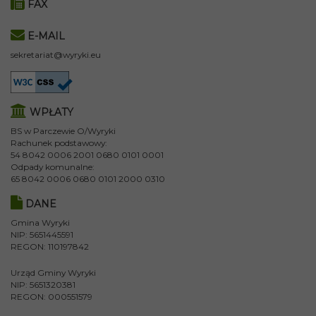
FAX
E-MAIL
sekretariat@wyryki.eu
WPŁATY
BS w Parczewie O/Wyryki
Rachunek podstawowy:
54 8042 0006 2001 0680 0101 0001
Odpady komunalne:
65 8042 0006 0680 0101 2000 0310
DANE
Gmina Wyryki
NIP: 5651445591
REGON: 110197842
Urząd Gminy Wyryki
NIP: 5651320381
REGON: 000551579