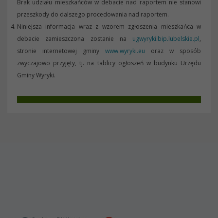
Brak udziału mieszkańców w debacie nad raportem nie stanowi
przeszkody do dalszego procedowania nad raportem.
Niniejsza informacja wraz z wzorem zgłoszenia mieszkańca w
debacie zamieszczona zostanie na
ugwyryki.bip.lubelskie.pl
,
stronie internetowej gminy
www.wyryki.eu
oraz w sposób
zwyczajowo przyjęty, tj. na tablicy ogłoszeń w budynku Urzędu
Gminy Wyryki.