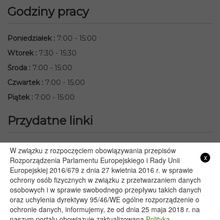
Godziny pracy
Poniedziałek
:
7:00 - 15:00
Wtorek
:
7:30 - 15:30
Środa
:
7:00 - 15:00
Czwartek
:
7:00 - 15:00
Piątek
:
7:00 - 15:00
Przydatne linki
Starostwo Powiatowe we Włodawie
W związku z rozpoczęciem obowiązywania przepisów
x
Lubelski Urząd Wojewódzki w Lublinie
Rozporządzenia Parlamentu Europejskiego i Rady Unii
Europejskiej 2016/679 z dnia 27 kwietnia 2016 r. w sprawie
Urząd Marszałkowski Województwa Lubelskiego w Lublinie
ochrony osób fizycznych w związku z przetwarzaniem danych
Serwis Rzeczypospolitej Polskiej
osobowych i w sprawie swobodnego przepływu takich danych
PGE – Planowane wyłączenia prądu
oraz uchylenia dyrektywy 95/46/WE ogólne rozporządzenie o
Poczta E-mail
ochronie danych, informujemy, że od dnia 25 maja 2018 r. na
naszym portalu obowiązuje zaktualizowana
Polityka