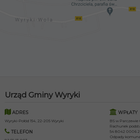
Urząd Gminy Wyryki
ADRES
WPŁATY
Wyryki-Połód 154, 22-205 Wyryki
BS w Parczewie
Rachunek podst
TELEFON
54 8042 0006 2
Odpady komuna