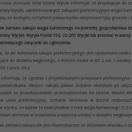
arstwa domowe,
Wójt Gminy Wyryki informuje, że przystępuje do u
Gminy Wyryki, zainteresowanych zakupem preferencyjnym węgla kam
się, że dostępny sortyment paliwa będzie obejmował typy groszek i o
ie zamiaru zakupu węgla kamiennego na potrzeby gospodarstwa dom
miny Wyryki, Wyryki-Połód 154, 22-205 Wyryki lub przesłać w wersji 
anowiącego załącznik do ogłoszenia.
ę, że do dokonania zakupu preferencyjnego jest uprawniona osoba
jące do dodatku węglowego, o którym mowa w art. 2 ust. 1 ustawy z
692 z późn. zm.).
informuję, że zgodnie z projektowanymi przepisami preferencyjna
zamieszkania. Miejsce zakupu paliwa zostanie określone po wejśc
 będzie to prawdopodobnie przedsiębiorstwo na terenie Miasta W
 w cenie preferencyjnej, zostanie określona w drodze rozporzą
w wynika, że będzie to maksymalnie 3 tony węgla kamiennego (1,5 t. do
rstwo domowe w rozumieniu przepisów ustawy o dodatku węglowy
o z
ie zamiaru zakupu nie jest równoznaczne ze złożeniem wniosku