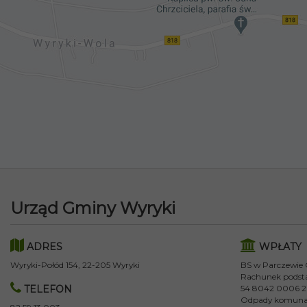
Urząd Gminy Wyryki
ADRES
WPŁATY
Wyryki-Połód 154, 22-205 Wyryki
BS w Parczewie
Rachunek podst
TELEFON
54 8042 0006 2
Odpady komuna