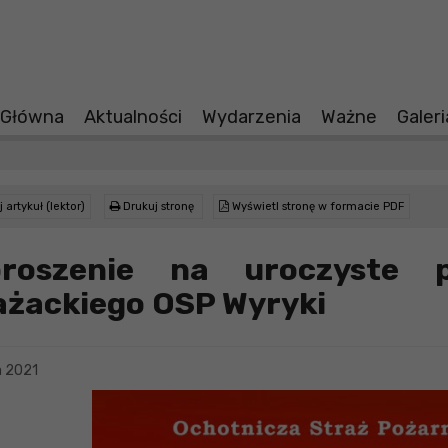
 Główna
Aktualności
Wydarzenia
Ważne
Galer
 artykuł (lektor)
Drukuj stronę
Wyświetl stronę w formacie PDF
proszenie na uroczyste 
ażackiego OSP Wyryki
a 2021