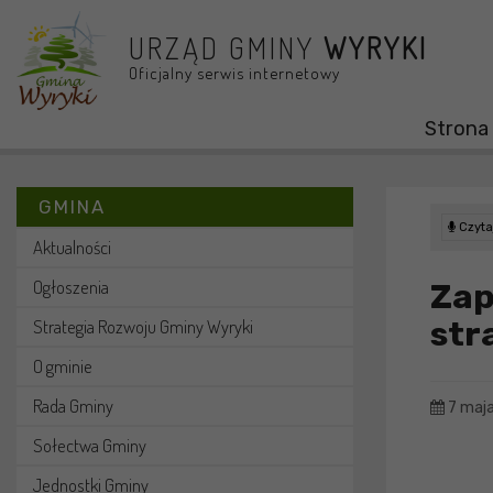
Przejdź do menu
Przejdź do stopki strony
Przejdź do głównej treści strony
URZĄD GMINY
WYRYKI
Oficjalny serwis internetowy
Strona
GMINA
Czytaj
Aktualności
Ogłoszenia
Za
str
Strategia Rozwoju Gminy Wyryki
O gminie
Rada Gminy
7 maj
Sołectwa Gminy
Jednostki Gminy