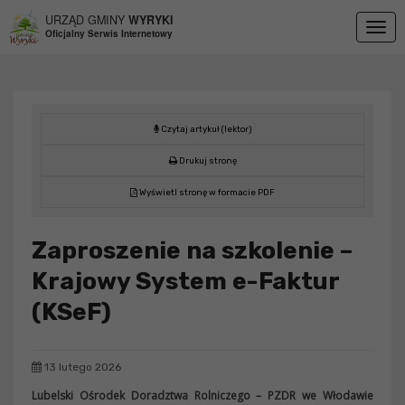
Przejdź do menu
Przejdź do stopki strony
Przejdź do głównej treści strony
URZĄD GMINY
WYRYKI
Togg
Oficjalny Serwis Internetowy
navig
Czytaj artykuł (lektor)
Drukuj stronę
Wyświetl stronę w formacie PDF
Zaproszenie na szkolenie –
Krajowy System e-Faktur
(KSeF)
13 lutego 2026
Lubelski Ośrodek Doradztwa Rolniczego
–
PZDR we Włodawie