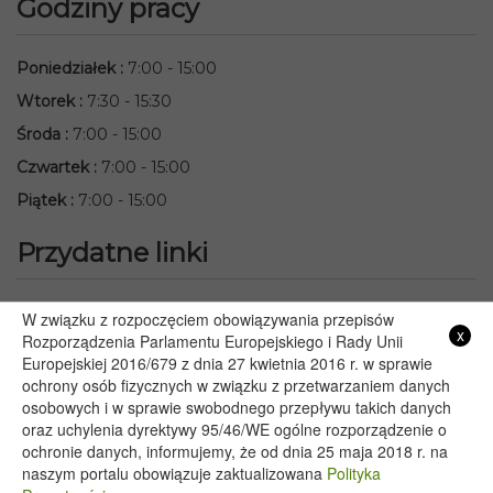
Godziny pracy
Poniedziałek
:
7:00 - 15:00
Wtorek
:
7:30 - 15:30
Środa
:
7:00 - 15:00
Czwartek
:
7:00 - 15:00
Piątek
:
7:00 - 15:00
Przydatne linki
Starostwo Powiatowe we Włodawie
W związku z rozpoczęciem obowiązywania przepisów
x
Lubelski Urząd Wojewódzki w Lublinie
Rozporządzenia Parlamentu Europejskiego i Rady Unii
Europejskiej 2016/679 z dnia 27 kwietnia 2016 r. w sprawie
Urząd Marszałkowski Województwa Lubelskiego w Lublinie
ochrony osób fizycznych w związku z przetwarzaniem danych
Serwis Rzeczypospolitej Polskiej
osobowych i w sprawie swobodnego przepływu takich danych
PGE – Planowane wyłączenia prądu
oraz uchylenia dyrektywy 95/46/WE ogólne rozporządzenie o
Poczta E-mail
ochronie danych, informujemy, że od dnia 25 maja 2018 r. na
naszym portalu obowiązuje zaktualizowana
Polityka