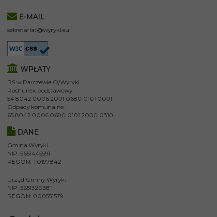
E-MAIL
sekretariat@wyryki.eu
WPŁATY
BS w Parczewie O/Wyryki
Rachunek podstawowy:
54 8042 0006 2001 0680 0101 0001
Odpady komunalne:
65 8042 0006 0680 0101 2000 0310
DANE
Gmina Wyryki
NIP: 5651445591
REGON: 110197842
Urząd Gminy Wyryki
NIP: 5651320381
REGON: 000551579