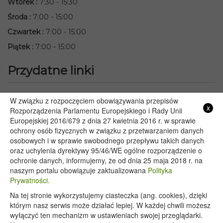
Wtorek
:
7:30 - 15:30
Środa
:
7:00 - 15:00
Czwartek
:
7:00 - 15:00
Piątek
:
7:00 - 15:00
Przydatne linki
Starostwo Powiatowe we Włodawie
W związku z rozpoczęciem obowiązywania przepisów
x
Lubelski Urząd Wojewódzki w Lublinie
Rozporządzenia Parlamentu Europejskiego i Rady Unii
Europejskiej 2016/679 z dnia 27 kwietnia 2016 r. w sprawie
Urząd Marszałkowski Województwa Lubelskiego w Lublinie
ochrony osób fizycznych w związku z przetwarzaniem danych
Serwis Rzeczypospolitej Polskiej
osobowych i w sprawie swobodnego przepływu takich danych
PGE – Planowane wyłączenia prądu
oraz uchylenia dyrektywy 95/46/WE ogólne rozporządzenie o
Poczta E-mail
ochronie danych, informujemy, że od dnia 25 maja 2018 r. na
naszym portalu obowiązuje zaktualizowana
Polityka
Prywatności.
Na tej stronie wykorzystujemy ciasteczka (ang. cookies), dzięki
Copyright 2020@ - Urząd Gminy Wyryki
którym nasz serwis może działać lepiej. W każdej chwili możesz
wyłączyć ten mechanizm w ustawieniach swojej przeglądarki.