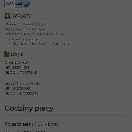
WPŁATY
BS w Parczewie O/Wyryki
Rachunek podstawowy:
54 8042 0006 2001 0680 0101 0001
Odpady komunalne:
65 8042 0006 0680 0101 2000 0310
DANE
Gmina Wyryki
NIP: 5651445591
REGON: 110197842
Urząd Gminy Wyryki
NIP: 5651320381
REGON: 000551579
Godziny pracy
Poniedziałek
:
7:00 - 15:00