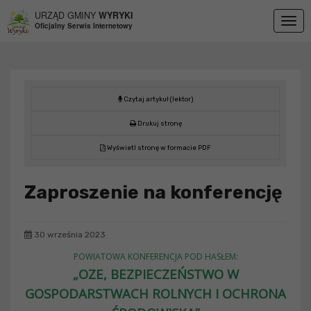
Przejdź do menu
Przejdź do stopki strony
Przejdź do głównej treści strony
URZĄD GMINY
WYRYKI
Togg
Oficjalny Serwis Internetowy
navig
Czytaj artykuł (lektor)
Drukuj stronę
Wyświetl stronę w formacie PDF
Zaproszenie na konferencję
30 września 2023
POWIATOWA KONFERENCJA POD HASŁEM:
„OZE, BEZPIECZEŃSTWO W
GOSPODARSTWACH ROLNYCH I OCHRONA