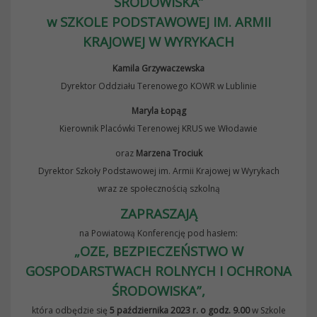
ŚRODOWISKA”
w SZKOLE PODSTAWOWEJ IM. ARMII
KRAJOWEJ W WYRYKACH
Kamila Grzywaczewska
Dyrektor Oddziału Terenowego KOWR w Lublinie
Maryla Łopąg
Kierownik Placówki Terenowej KRUS we Włodawie
oraz
Marzena Trociuk
Dyrektor Szkoły Podstawowej im. Armii Krajowej w Wyrykach
wraz ze społecznością szkolną
ZAPRASZAJĄ
na Powiatową Konferencję pod hasłem:
„OZE, BEZPIECZEŃSTWO W
GOSPODARSTWACH ROLNYCH I OCHRONA
ŚRODOWISKA”,
która odbędzie się
5 października 2023 r. o godz. 9.00
w Szkole