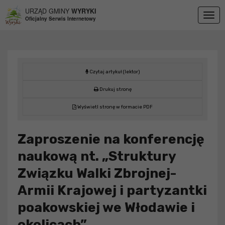
Przejdź do menu
Przejdź do stopki strony
Przejdź do głównej treści strony
URZĄD GMINY
WYRYKI
Togg
Oficjalny Serwis Internetowy
navig
Czytaj artykuł (lektor)
Drukuj stronę
Wyświetl stronę w formacie PDF
Zaproszenie na konferencję
naukową nt. „Struktury
Związku Walki Zbrojnej-
Armii Krajowej i partyzantki
poakowskiej we Włodawie i
okolicach”