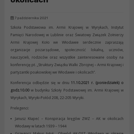
7 października 2021
Szkoła Podstawowa im. Armii Krajowej w Wyrykach, Instytut
Pamięci Narodowej w Lublinie oraz Światowy Związek Żołnierzy
Armii Krajowej Koło we Włodawie serdecznie zapraszają
organizacje pozarządowe, społeczność lokalną, uczniów,
nauczycieli, rodziców oraz wszystkie zainteresowane osoby na
konferencję pt. „Struktury Związku Walki Zbrojnej – Armii Krajowej i
partyzantki poakowskiej we Włodawie i okolicach”.
Konferencja odbędzie się w dniu
11.10.2021 r. (poniedziałek) o
godz.10.00
w budynku Szkoły Podstawowej im. Armii Krajowej w
Wyrykach, Wyryki-Połód 208, 22-205 Wyryki.
Prelegenci:
Janusz Kłapeć – Konspiracja kręgów ZWZ – AK w okolicach
Włodawy w latach 1939 – 1944
Grzegorz Makus tytuł: „Obwód AK-DSZ Włodawa w okresie