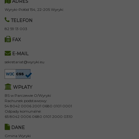
ADRES
Wyryki-Połód 154, 22-205 Wyryki
TELEFON
82 59 13 003
FAX
E-MAIL
sekretariat@wyryki.eu
WPŁATY
BS w Parczewie O/Wyryki
Rachunek podstawowy:
54 8042 0006 2001 0680 0101 0001
Odpady komunalne:
65 8042 0006 0680 0101 2000 0310
DANE
Gmina Wyryki