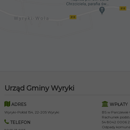
Urząd Gminy Wyryki
ADRES
WPŁATY
Wyryki-Połód 154, 22-205 Wyryki
BS w Parczewie
Rachunek podst
TELEFON
54 8042 0006 2
Odpady komuna